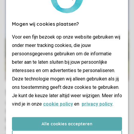
Mogen wij cookies plaatsen?
Voor een fijn bezoek op onze website gebruiken wij
onder meer tracking cookies, die jouw
persoonsgegevens gebruiken om de informatie
beter aan te laten sluiten bij jouw persoonlijke
interesses en om advertenties te personaliseren.
Deze technologie mogen wij alleen gebruiken als jij
ons toestemming geeft deze cookies te gebruiken.
Sport en spel
Je kunt de keuze later altijd weer wijzigen. Meer info
Ontdek de natuur van Ameland. Op het park huur je een
vind je in onze
cookie policy
en
privacy policy
.
fiets om de Amelandroute te rijden. Maak een tussenstop
bij een van de gezellige dorpjes en strijk neer op het
Alle cookies accepteren
terras. Tijdens een wandeling door Het Oerd of de