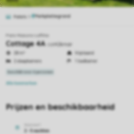
Foto's
5
Paris Maisons-Laffitte
Cottage 4A
cot42kmair
28 m²
Vrijstaand
2 slaapkamers
1 badkamer
Alle
kenmerken
Prijzen en beschikbaarheid