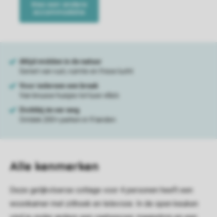
Alle
kenmerken
Deze gelijkvloerse cottage voor 4 personen heeft een
woonkamer met zithoek en televisie. In de open keuken