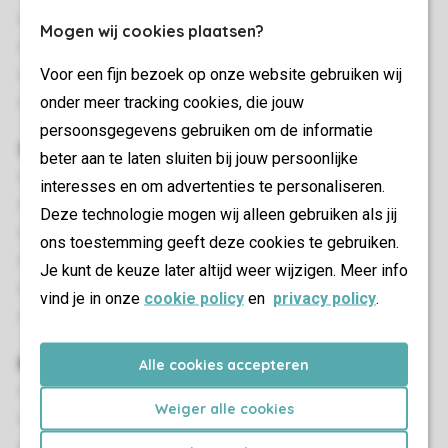
Wifi: Tegen betaling
Mogen wij cookies plaatsen?
Geschikt voor 4 personen
Voor een fijn bezoek op onze website gebruiken wij
Rookvrij
onder meer tracking cookies, die jouw
Huisdieren toegestaan
persoonsgegevens gebruiken om de informatie
Slaapkamer(s)
beter aan te laten sluiten bij jouw persoonlijke
Aantal slaapkamers: 2
interesses en om advertenties te personaliseren.
Slaapkamers beneden: 2
Deze technologie mogen wij alleen gebruiken als jij
Slaapkamer beneden
ons toestemming geeft deze cookies te gebruiken.
Aantal stapelbedden: 1
Je kunt de keuze later altijd weer wijzigen. Meer info
Aantal tweepersoonsbedden: 1
vind je in onze
cookie policy
en
privacy policy
.
Eenpersoonsdekbedden en kussens
Buiten
Alle cookies accepteren
Terrasmeubilair
Weiger alle cookies
Overdekt terras
Veranda