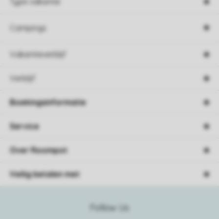
Type vakantie
Campings
Vakantieverblijf
Verblijf
Boekingsinformatie
Service
Over Roompot
Veilig betalen met
Follow Us