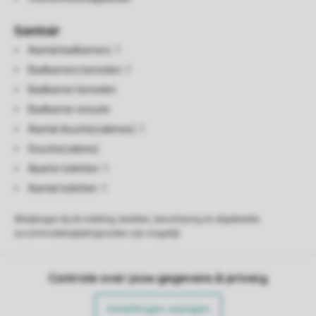
Sanitair
Aantal badkamers: 1
Badkamers beneden: 1
Badkamer beneden
Badkamer ensuite
Aantal douche(cabines): 1
Douche(cabine)
Aparte toiletten: 1
Aantal toiletten: 1
Afwijkingen bij de indeling, beelden, beschrijving en afgebeelde
accommodatieplattegronden zijn mogelijk.
Controle over jouw gegevens & privacy
Instellingen wijzigen