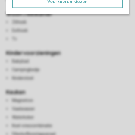
Voorkeuren kiezen
Woon-/eetkamer
Zithoek
Eethoek
Tv
Kindervoorzieningen
Babybad
Campingbedje
Kinderstoel
Keuken
Magnetron
Vaatwasser
Waterkoker
Koel-vriescombinatie
Filterkoffiezetapparaat