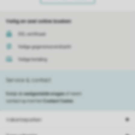
Veilig en snel online boeken
SSL certificaat
Veilige gegevensoverdracht
Veilige betaling
Service & contact
Bekijk de
veelgestelde vragen
of neem
contact op met het
Contact Center
.
Vakantieparken