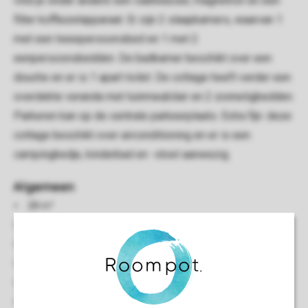
vind je onder andere een vaatwasser, magnetron en een
filter koffiezetapparaat. Er zijn 2 slaapkamers, waarvan 1
met een tweepersoonsbed en 1 met 2
eenpersoonsbedden. De badkamer beschikt over een
douche en er is 1 apart toilet. De cottage heeft verder een
overdekte veranda met tuinmeubilair en 2 zonneligbedden.
Parkeren kan op de centrale parkeerplaats. Extra fijn: deze
cottage beschikt over airconditioning en er is een
campingbedje, kinderbad en -stoel aanwezig.
Algemeen
28 m²
Vrijstaand
Minimaal 2 slaapkamers
Gelijkvloers
Airconditioning
Elektrische kachel