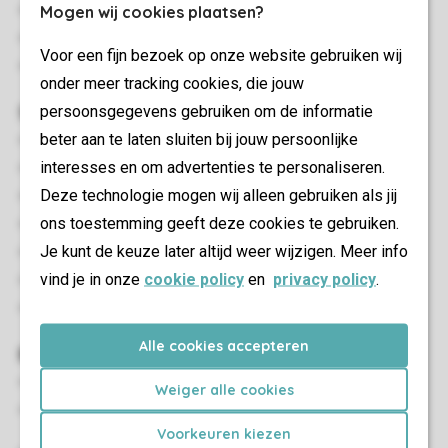
Mogen wij cookies plaatsen?
Rookvrij
Huisdiervrij
Voor een fijn bezoek op onze website gebruiken wij
Energielabel: B
onder meer tracking cookies, die jouw
Slaapkamer(s)
persoonsgegevens gebruiken om de informatie
beter aan te laten sluiten bij jouw persoonlijke
Aantal slaapkamers: 4
interesses en om advertenties te personaliseren.
Slaapkamers boven: 4
Deze technologie mogen wij alleen gebruiken als jij
Eénpersoonsbedden: 6
ons toestemming geeft deze cookies te gebruiken.
Boxspringbedden
Je kunt de keuze later altijd weer wijzigen. Meer info
Extra lange bedden (210 cm)
vind je in onze
cookie policy
en
privacy policy
.
Televisie op slaapkamer
Eenpersoonsdekbedden en kussens
Alle cookies accepteren
Buiten
Parasol
Weiger alle cookies
Maximaal twee auto's parkeren bij de accommodatie
Voorkeuren kiezen