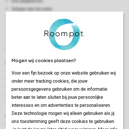
Drie slaapkamers
Gelegen aan het water
Meerdere verdiepingen
Berging
Gratis wifi
Geschikt voor 6 personen
Rookvrij
Mogen wij cookies plaatsen?
Slaapkamer(s)
Aantal slaapkamers: 3
Voor een fijn bezoek op onze website gebruiken wij
Slaapkamers boven: 3
onder meer tracking cookies, die jouw
Eénpersoonsbedden: 6
persoonsgegevens gebruiken om de informatie
Boxspringbedden
beter aan te laten sluiten bij jouw persoonlijke
Eenpersoonsdekbedden en kussens
interesses en om advertenties te personaliseren.
Deze technologie mogen wij alleen gebruiken als jij
Woon-/eetkamer
ons toestemming geeft deze cookies te gebruiken.
Zithoek