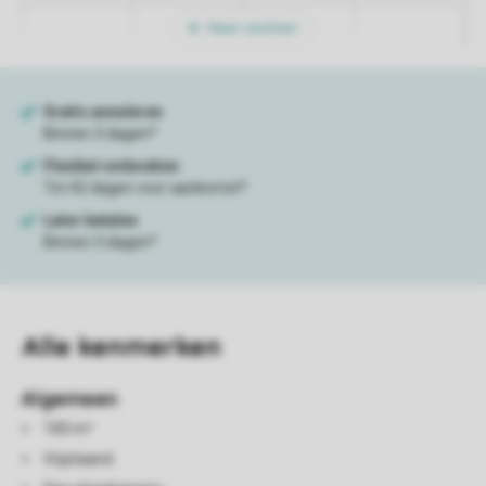
Meer nachten
Alle
kenmerken
Algemeen
100 m²
Vrijstaand