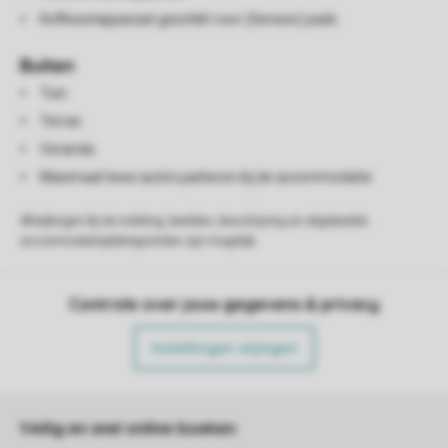
Koffiezetapparaat geschikt voor (Senseo) pads
Buiten
Tuin
Terras
Veranda
Maximaal twee auto's parkeren bij de accommodatie
Afwijkingen bij de indeling, beelden, beschrijving en afgebeelde
accommodatieplattegronden zijn mogelijk.
Controle over jouw gegevens & privacy
Instellingen wijzigen
Veilig en snel online boeken