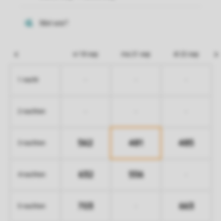
vr 18 sep
ma 21 sep
di 22 sep
-
-
-
1 nacht
-
-
-
2 nachten
562
481
485
3 nachten
632
556
-
4 nachten
703
663
-
5 nachten