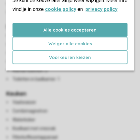
Je kunt de keuze later altijd weer wijzigen. Meer info
Eethoek
vind je in onze
cookie policy
en
privacy policy
.
Tv
Sanitair
Alle cookies accepteren
Aantal badkamers: 1
Weiger alle cookies
Badkamers boven: 1
Aantal douche(cabines): 1
Voorkeuren kiezen
Aparte toiletten: 1
Aantal toiletten: 2
Toiletten in badkamer: 1
Keuken
Vaatwasser
Combimagnetron
Waterkoker
Koelkast met vriesvak
Filterkoffiezetapparaat