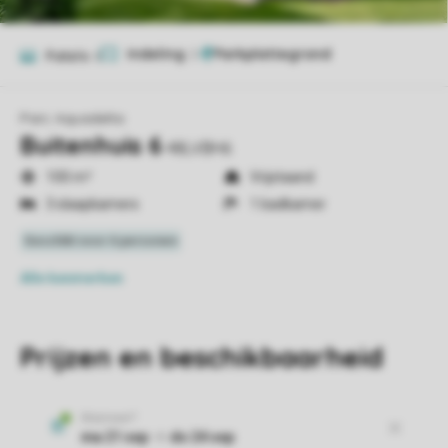
Indeling
2
Foto's
6
Parc Aquadelta
Buitenhuis 6
48LVBH6
100 m²
Vrijstaand
3 slaapkamers
1 badkamer
Alle
kenmerken
Prijzen en beschikbaarheid