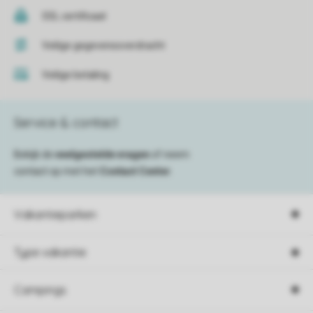
SSL certificaat
Veilige gegevensoverdracht
Veilige betaling
Service & contact
Bekijk de
veelgestelde vragen
of neem
contact op met het
Contact Center
.
Vakantieparken
Type vakantie
Campings