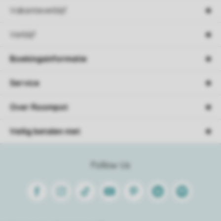
Vakantieverblijf
Verblijf
Boekingsinformatie
Service
Over Roompot
Veilig betalen met
Follow Us
Facebook
Instagram
Tiktok
Youtube
Pinterest
Linkedin
Spotify