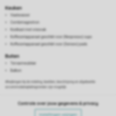
Keuken
Vaatwasser
Combimagnetron
Koelkast met vriesvak
Koffiezetapparaat geschikt voor (Nespresso) cups
Koffiezetapparaat geschikt voor (Senseo) pads
Buiten
Terrasmeubilair
Balkon
Afwijkingen bij de indeling, beelden, beschrijving en afgebeelde
accommodatieplattegronden zijn mogelijk.
Controle over jouw gegevens & privacy
Instellingen wijzigen