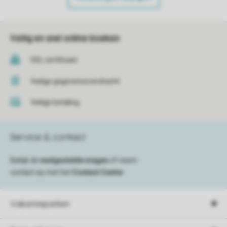
Veilig en snel online boeken
SSL certificaat
Veilige gegevensoverdracht
Veilige betaling
Service & contact
Bekijk de
veelgestelde vragen
of neem
contact op met het
Contact Center
.
Vakantieparken