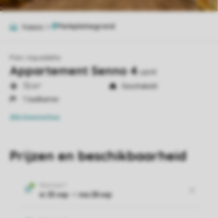
Foto's
11
Parc Aquadelta
Appartement Senno 4
sen4
72 m²
Geschakeld
1 badkamer
Alle
kenmerken
Prijzen en beschikbaarheid