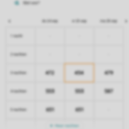
do 24 sep
vr 25 sep
ma 28 sep
-
-
-
1 nacht
-
-
-
2 nachten
472
454
479
3 nachten
553
553
587
4 nachten
651
651
-
5 nachten
Meer nachten