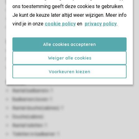
Slaapkamer(s)
ons toestemming geeft deze cookies te gebruiken.
Aantal stapelbedden: 1
Je kunt de keuze later altijd weer wijzigen. Meer info
Eénpersoonsbedden: 2
vind je in onze
cookie policy
en
privacy policy
.
Boxspringbedden
Woon-/eetkamer
Alle cookies accepteren
Zithoek
Weiger alle cookies
Eethoek
Tv
Voorkeuren kiezen
Sanitair
Aantal badkamers: 1
Badkamers boven: 1
Aantal douche(cabines): 1
Douche(cabine)
Aantal toiletten: 1
Toiletten in badkamer: 1