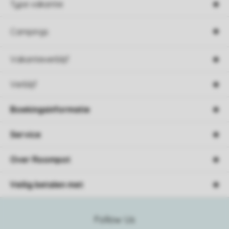
Type vakantie
Campings
Vakantieverblijf
Verblijf
Boekingsinformatie
Service
Over Roompot
Veilig betalen met
Follow Us