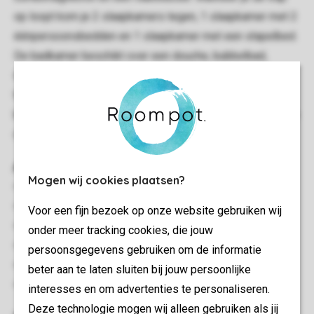
op loopt kom je 2 slaapkamers tegen, 1 slaapkamer met 2
éénpersoonsbedden en 1 slaapkamer met een stapelbed.
De badkamer beschikt over een douche, bubbelbad,
wastafel en toilet. Ook is er een speelkamer in jungle-
thema met klim- en speelmaterialen. Buiten is er een
balkon met tuinmeubilair. Je kunt gratis gebruik maken van
de wifi.
Algemeen
Mogen wij cookies plaatsen?
72 m²
Geschakeld
Voor een fijn bezoek op onze website gebruiken wij
Meerdere verdiepingen
onder meer tracking cookies, die jouw
Gratis wifi
persoonsgegevens gebruiken om de informatie
Geschikt voor 4 personen
beter aan te laten sluiten bij jouw persoonlijke
Huisdiervrij
interesses en om advertenties te personaliseren.
Deze technologie mogen wij alleen gebruiken als jij