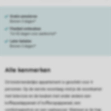
Alle
kenmerken
Dit kindvriendelijke appartement is geschikt voor 4
personen. Op de eerste woonlaag vind je de woonkamer
met televisie en de keuken met onder andere een
koffiepadapparaat of koffiecupapparaat, een
combimagnetron en een vaatwasser. Wanneer je de trap