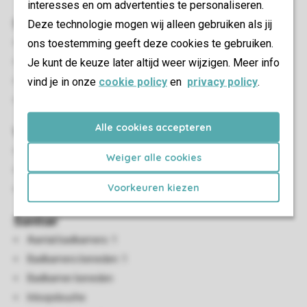
interesses en om advertenties te personaliseren.
Slaapkamer(s)
Deze technologie mogen wij alleen gebruiken als jij
ons toestemming geeft deze cookies te gebruiken.
Aantal slaapkamers: 2
Je kunt de keuze later altijd weer wijzigen. Meer info
Slaapkamers boven: 2
vind je in onze
cookie policy
en
privacy policy
.
Eénpersoonsbedden: 4
Boxspringbedden
Alle cookies accepteren
Woon-/eetkamer
Zithoek
Weiger alle cookies
Eethoek
Voorkeuren kiezen
Smart-tv
Sanitair
Aantal badkamers: 1
Badkamers beneden: 1
Badkamer beneden
Inloopdouche