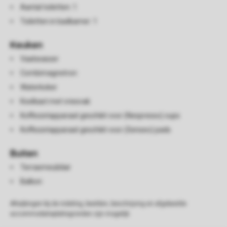
Aantal toiletten: 1
Toiletten in badkamer: 1
Keuken
Vaatwasser
Combimagnetron
Waterkoker
Koelkast met vriesvak
Koffiezetapparaat geschikt voor (Nespresso) cups
Koffiezetapparaat geschikt voor (Senseo) pads
Buiten
Terrasmeubilair
Balkon
Afwijkingen bij de indeling, beelden, beschrijving en afgebeelde
accommodatieplattegronden zijn mogelijk.