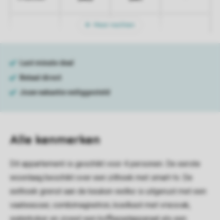
Meer nachten
Alle
kenmerken
Dit appartement is geschikt voor 4 personen. De eerste
woonlaag beschikt over een zithoek met smart-tv. De
eethoek grenst aan de keuken welke is uitgerust met een
vaatwasser, combimagnetron, koelkast met vriesvak,
waterkoker en zowel een koffiepadapparaat als een