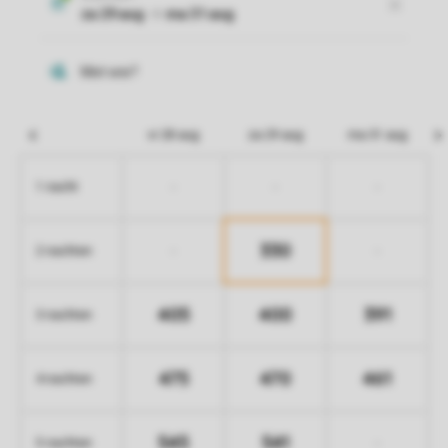
vr 28 aug
za 29 aug
ma 31 aug
-
-
-
1 nacht
330
-
-
2 nachten
405
400
391
3 nachten
475
470
461
4 nachten
545
541
-
5 nachten