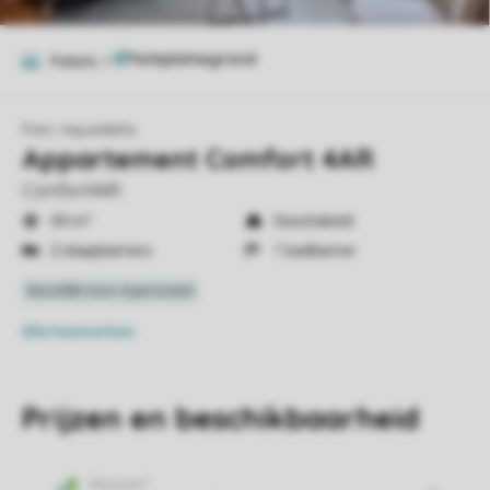
Foto's
9
Parc Aquadelta
Appartement Comfort 4AR
Comfort4AR
44 m²
Geschakeld
2 slaapkamers
1 badkamer
Alle
kenmerken
Prijzen en beschikbaarheid