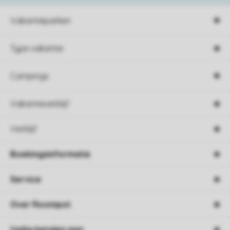
Vakantieparken
Type vakantie
Campings
Vakantieverblijf
Verblijf
Boekingsinformatie
Service
Over Roompot
Veilig betalen met