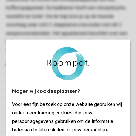
koffiecupapparaat. De badkamer heeft een inloopdouche,
wastafel en toilet. Via de trap kom je op de tweede
woonlaag waar zich 2 slaapkamers bevinden met elk 2
eenpersoonsbedden. Het appartement beschikt over een
balkon met tuinmeubilair. Daarnaast maak je gratis gebruik
van wifi en parkeren kan op de centrale parkeerplaats.
Algemeen
44 m²
Geschakeld
Minimaal 2 slaapkamers
Mogen wij cookies plaatsen?
Meerdere verdiepingen
Voor een fijn bezoek op onze website gebruiken wij
Gratis wifi
onder meer tracking cookies, die jouw
Geschikt voor 4 personen
persoonsgegevens gebruiken om de informatie
Huisdiervrij
beter aan te laten sluiten bij jouw persoonlijke
Energielabel: E