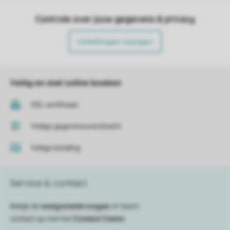
Controle over jouw gegevens & privacy
Instellingen wijzigen
Veilig en snel online boeken
SSL certificaat
Veilige gegevensoverdracht
Veilige betaling
Service & contact
Bekijk de
veelgestelde vragen
of neem
contact op met het
Contact Center
.