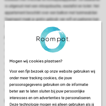
is uitgerust met een inloopdouche, wastafel en toilet. Het
appartement beschikt over een balkon met tuinmeubilair.
Daarnaast maak je gratis gebruik van wifi en parkeren kan
op de centrale parkeerplaats.
Algemeen
35 m²
Geschakeld
Eén slaapkamer
Mogen wij cookies plaatsen?
Gelijkvloers
Gratis wifi
Voor een fijn bezoek op onze website gebruiken wij
Geschikt voor 2 personen
onder meer tracking cookies, die jouw
Huisdiervrij
persoonsgegevens gebruiken om de informatie
Energielabel: F
beter aan te laten sluiten bij jouw persoonlijke
interesses en om advertenties te personaliseren.
Slaapkamer(s)
Deze technologie mogen wij alleen gebruiken als jij