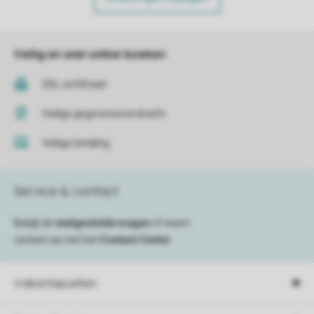
Veilig en snel online boeken
SSL certificaat
Veilige gegevensoverdracht
Veilige betaling
Service & contact
Bekijk de
veelgestelde vragen
of neem
contact op met het
Contact Center
.
Vakantieparken