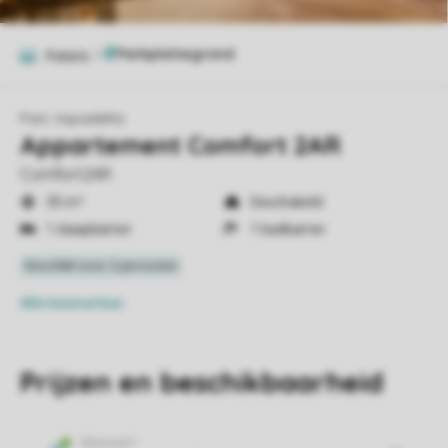
Foto's
7
Parc Aquadelta
Appartement Comfort 2AR
Comfort2AR
35 m²
Geschakeld
1 slaapkamer
1 badkamer
Alle
kenmerken
Prijzen en beschikbaarheid