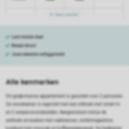
Meer nachten
Alle
kenmerken
Dit gelijkvloerse appartement is geschikt voor 2 personen.
De woonkamer is ingericht met een zithoek met smart-tv
en 2 eenpersoonsbedden. Aangrenzend vind je de
eethoek en keuken met vaatwasser, combimagnetron,
koelkast met vriesvak en koffiepadapparaat. De badkamer