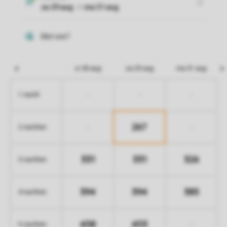
vr 28 aug
za 29 aug
ma 31 aug
-
-
-
1 nacht
267
-
-
2 nachten
331
331
326
3 nachten
394
394
385
4 nachten
458
453
-
5 nachten