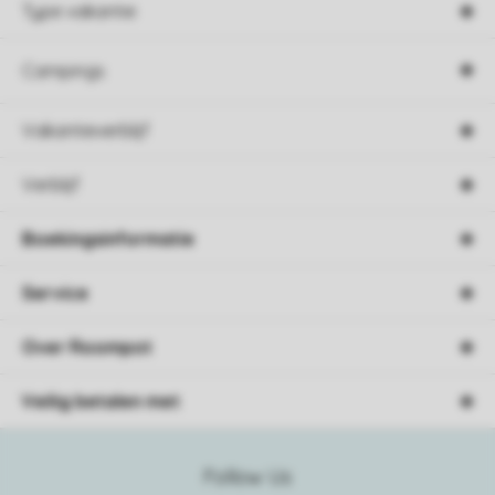
Type vakantie
Campings
Vakantieverblijf
Verblijf
Boekingsinformatie
Service
Over Roompot
Veilig betalen met
Follow Us