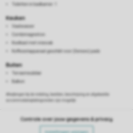
Toiletten in badkamer: 1
Keuken
Vaatwasser
Combimagnetron
Koelkast met vriesvak
Koffiezetapparaat geschikt voor (Senseo) pads
Buiten
Terrasmeubilair
Balkon
Afwijkingen bij de indeling, beelden, beschrijving en afgebeelde
accommodatieplattegronden zijn mogelijk.
Controle over jouw gegevens & privacy
Instellingen wijzigen