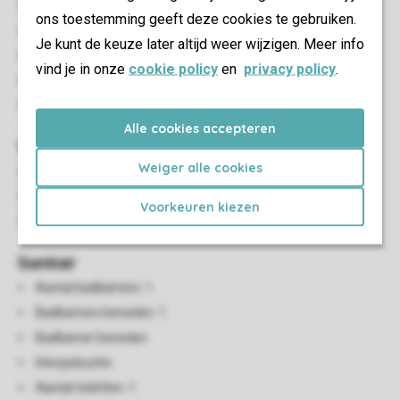
Aantal slaapkamers: 1
ons toestemming geeft deze cookies te gebruiken.
Slaapkamers beneden: 1
Je kunt de keuze later altijd weer wijzigen. Meer info
Slaapkamer beneden
vind je in onze
cookie policy
en
privacy policy
.
Eénpersoonsbedden: 2
Boxspringbedden
Alle cookies accepteren
Woon-/eetkamer
Weiger alle cookies
Zithoek
Eethoek
Voorkeuren kiezen
Tv
Sanitair
Aantal badkamers: 1
Badkamers beneden: 1
Badkamer beneden
Inloopdouche
Aantal toiletten: 1