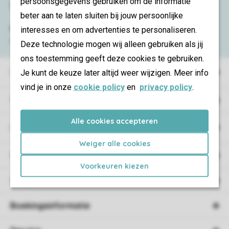
persoonsgegevens gebruiken om de informatie
Service & contact
beter aan te laten sluiten bij jouw persoonlijke
Bekijk de
veelgestelde vragen
of neem
interesses en om advertenties te personaliseren.
contact op met het
Contact Center
.
Deze technologie mogen wij alleen gebruiken als jij
ons toestemming geeft deze cookies te gebruiken.
Vakantieparken
Je kunt de keuze later altijd weer wijzigen. Meer info
vind je in onze
cookie policy
en
privacy policy
.
Type vakantie
Alle cookies accepteren
Campings
Weiger alle cookies
Vakantieverblijf
Voorkeuren kiezen
Verblijf
Boekingsinformatie