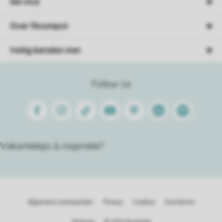
Service
Over Roompot
Veilig betalen met
Follow Us
Facebook
Instagram
Tiktok
Youtube
Pinterest
Linkedin
Spotify
Vakantietips & inspiratie?
Algemene voorwaarden
Privacy
Cookies
Disclaimer