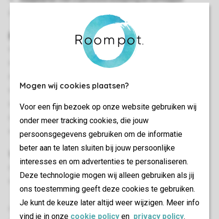
Opgemaakte bedden bij aankomst
Buiten
Laadstation voor elektrische auto's
Tuinstoelen
Tuintafel
Mogen wij cookies plaatsen?
Parasol
Buitenkeuken
Voor een fijn bezoek op onze website gebruiken wij
Omheind terras
onder meer tracking cookies, die jouw
Maximaal één auto parkeren bij de accommodatie
persoonsgegevens gebruiken om de informatie
beter aan te laten sluiten bij jouw persoonlijke
Woon-/eetkamer
interesses en om advertenties te personaliseren.
Zithoek
Deze technologie mogen wij alleen gebruiken als jij
Relax ruimte op de eerste verdieping met twee zitzakken
ons toestemming geeft deze cookies te gebruiken.
en smart TV
Je kunt de keuze later altijd weer wijzigen. Meer info
Eethoek
vind je in onze
cookie policy
en
privacy policy
.