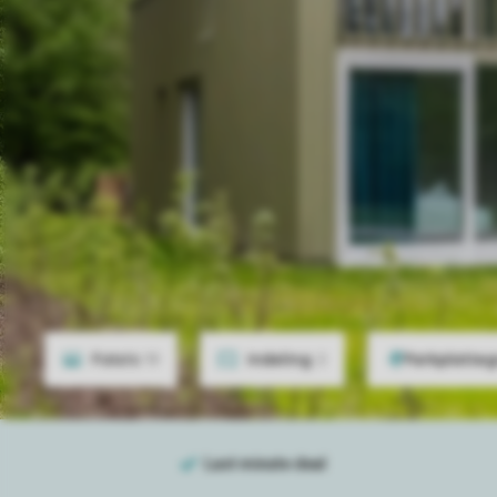
Foto's
19
Indeling
2