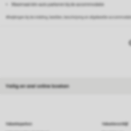
Maximaal één auto parkeren bij de accommodatie
Afwijkingen bij de indeling, beelden, beschrijving en afgebeelde accommodati
Veilig en snel online boeken
Vakantieparken
Vakantieverblijf