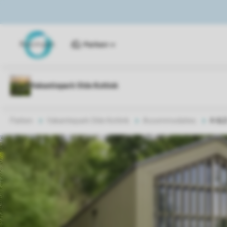
Parken
Parken
Vakantiepark Olde Kottink
Accommodaties
4-6L