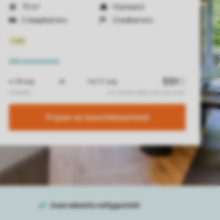
70 m²
Vrijstaand
2 slaapkamers
2 badkamers
Alle
kenmerken
Prijzen en beschikbaarheid