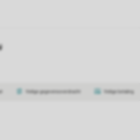
y
at
Veilige gegevensoverdracht
Veilige betaling