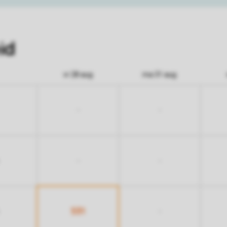
id
vr 28 aug
ma 31 aug
-
-
-
-
531
-