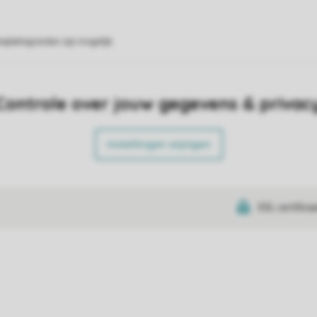
eplattegronden zijn mogelijk.
Controle over jouw gegevens & privac
Instellingen wijzigen
SSL certifica