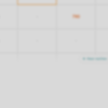
790
-
-
-
Meer nachten