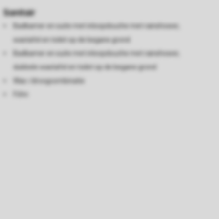
Sanitair
Badkamer en suite met inloopdouche met rainshower,
wastafel en toilet op de begane grond
Badkamer en suite met inloopdouche met rainshower,
dubbele wastafel en toilet op de begane grond
Was-/droogcombinatie
Föhn