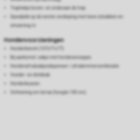
Traphekje boven- en onderaan de trap
Speelplek op de eerste verdieping met twee zitzakken en
streaming-tv
Hondenvoorzieningen
Hondenbench (107x71x77)
Bij aankomst: zakje met hondensnoepjes
Hondenafvalzakjesdispenser-/ afvalemmercombinatie
Voeder- en drinkbak
Hondenkussen
Omheining om terras (hoogte 100 cm)