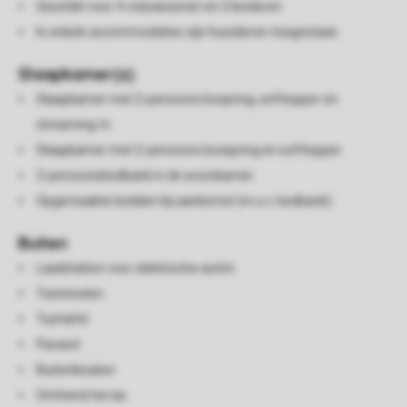
Geschikt voor 4 volwassenen en 2 kinderen
In enkele accommodaties zijn huisdieren toegestaan
Slaapkamer(s)
Slaapkamer met 2-persoons boxpring, softtopper en
streaming-tv
Slaapkamer met 2-persoons boxspring en softtopper
2-persoonsbedbank in de woonkamer
Opgemaakte bedden bij aankomst (m.u.v. bedbank)
Buiten
Laadstation voor elektrische auto's
Tuinstoelen
Tuintafel
Parasol
Buitenkeuken
Omheind terras