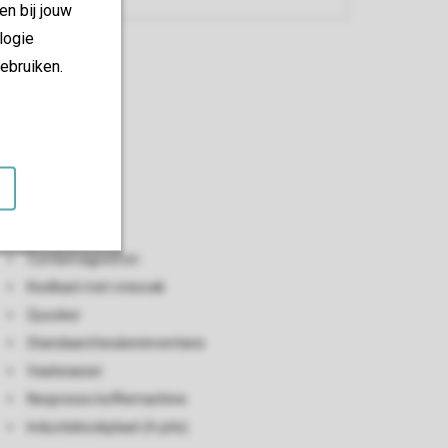
en bij jouw
logie
ebruiken.
Keuken
Open keuken
Broodrooster
Combimagnetron
Koelkast met vriesvak
Quooker
Standaard keukeninventaris
Vaatwasser
Nespresso koffiemachine
Inductiekookplaat (4-pits)