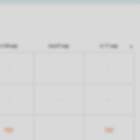
vr 04 sep
ma 07 sep
vr 11 sep
-
-
-
-
-
-
721
721
-