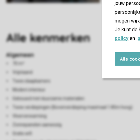
jouw persoo
persoonlijk
mogen wij a
Je kunt de 
Alle
kenmerken
policy
en
p
Algemeen
Alle coo
70 m²
Vrijstaand
Twee slaapkamers
Modern interieur
Gebouwd met duurzame materialen
Twee verdiepingen (Bovenverdieping maximaal 1.85m hoog)
Vloerverwarming
Zonnepanelen aanwezig
Gratis wifi