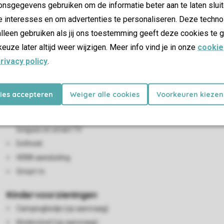
nsgegevens gebruiken om de informatie beter aan te laten sluit
e interesses en om advertenties te personaliseren. Deze techno
lleen gebruiken als jij ons toestemming geeft deze cookies te g
keuze later altijd weer wijzigen. Meer info vind je in onze
cookie
rivacy policy
.
Woon-/eetkamer
kies accepteren
Weiger alle cookies
Voorkeuren kiezen
Zithoek
Relax ruimte op de eerste verdieping met twee chaise
longues en smart TV
Eethoek
HDMI-aansluiting
Smart-tv
Kindervoorzieningen
Campingbedje (op aanvraag)
Kinderstoel (op aanvraag)