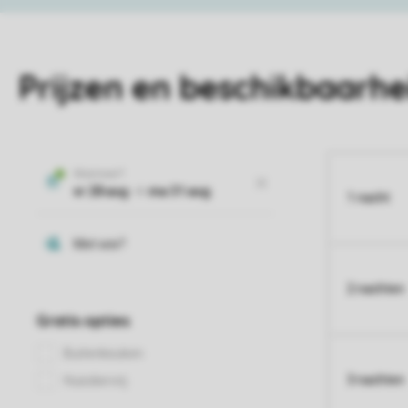
Prijzen en beschikbaarhe
1 nacht
2 nachten
3 nachten