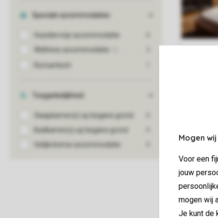
Mogen wij
Voor een fi
jouw persoo
persoonlijk
mogen wij a
Je kunt de 