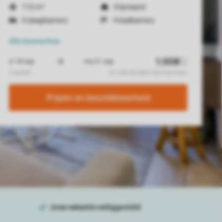
112 m²
Vrijstaand
4 slaapkamers
4 badkamers
Alle
kenmerken
Prijzen en beschikbaarheid