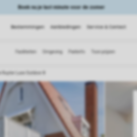
Boek nu je last minute voor de zomer
Bestemmingen
Aanbiedingen
Service & Contact
e Ruyter Luxe Outdoor 8