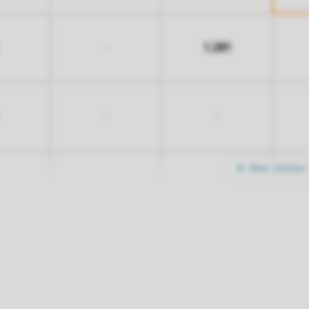
1.281
-
-
-
Meer nachten