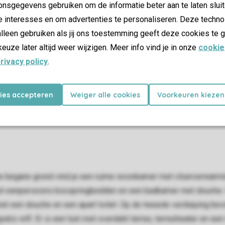
nsgegevens gebruiken om de informatie beter aan te laten sluit
e interesses en om advertenties te personaliseren. Deze techno
lleen gebruiken als jij ons toestemming geeft deze cookies te g
keuze later altijd weer wijzigen. Meer info vind je in onze
cookie
rivacy policy
.
kies accepteren
Weiger alle cookies
Voorkeuren kiezen
p de begane grond vind je een ruime woonkamer met vloerverwarmi
t eenpersoons boxspringbedden en een badkamer met douche. O
een douche en een apart toilet. Op de tweede verdieping bevin
tis wifi. Er is een tuin met overdekt terras, terrasheater en ee