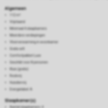
Algemeen
112 m²
Vrijstaand
Minimaal 4 slaapkamers
Meerdere verdiepingen
Vloerverwarming in woonkamer
Gratis wifi
Comfortpakket Luxe
Geschikt voor 8 personen
Kluis (gratis)
Rookvrij
Huisdiervrij
Energielabel: A
Slaapkamer(s)
Aantal slaapkamers: 4