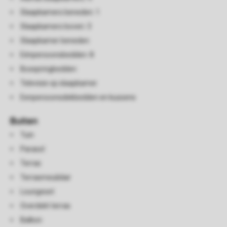
Slaapkamers beneden: 1
Slaapkamers boven: 3
Slaapkamer beneden
Eénpersoonsbedden: 8
Boxspringbedden
Televisie op slaapkamer
Eenpersoonsdekbedden en kussens
Buiten
Tuin
Parasol
Terras
Terrasmeubilair
Loungeset
Overdekt terras
Balkon