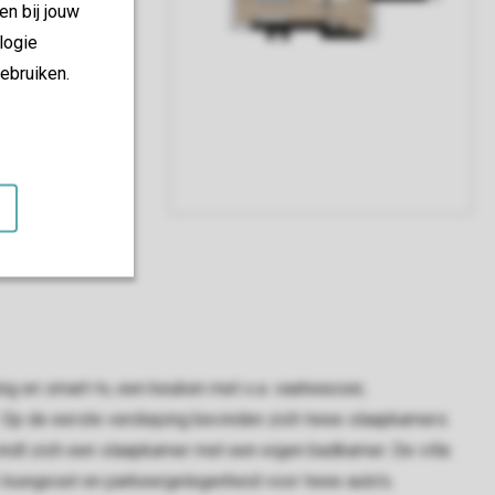
en bij jouw
logie
ebruiken.
ng en smart-tv, een keuken met o.a. vaatwasser,
p de eerste verdieping bevinden zich twee slaapkamers
dt zich een slaapkamer met een eigen badkamer. De villa
n loungeset en parkeergelegenheid voor twee auto’s.