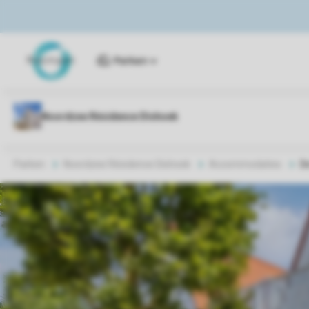
Parken
Parken
Noordzee Résidence Dishoek
Accommodaties
D