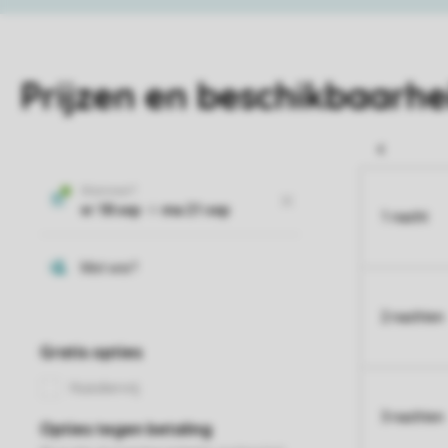
Prijzen en beschikbaarhe
1 nacht
2 nachten
3 nachten