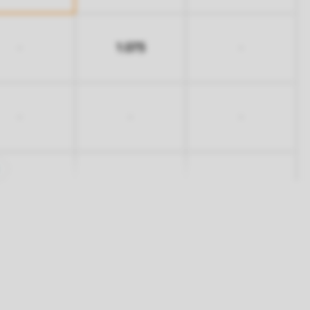
1.075
-
-
-
-
-