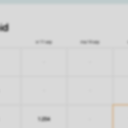
id
vr 11 sep
ma 14 sep
-
-
-
-
1.254
-