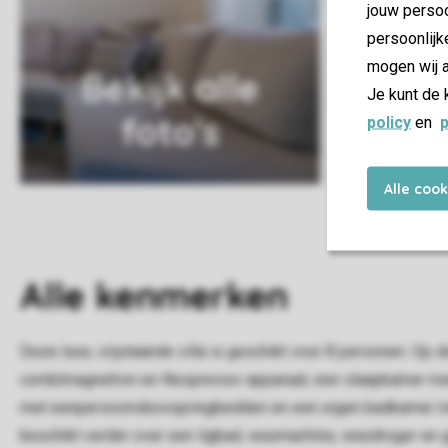
jouw persoo
persoonlijk
mogen wij a
Bekijk alle
Je kunt de 
foto's
policy
en
p
Alle coo
Alle
kenmerken
Deze luxe, vrijstaande villa is geschikt voor 8 personen. O
combimagnetron en Nespresso-apparaat, een slaapkamer me
met eenpersoonsboxspringbedden en een eigen badkamer met 
beschikt verder over een ligbad, wasmachine, wasdroger en gra