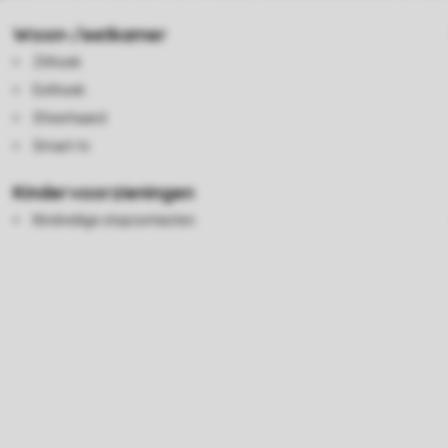
Woon-/eetkamer
Zithoek
Eethoek
Sfeerhaard
Smart-tv
Kindervoorzieningen
Kindveilige stopcontacten