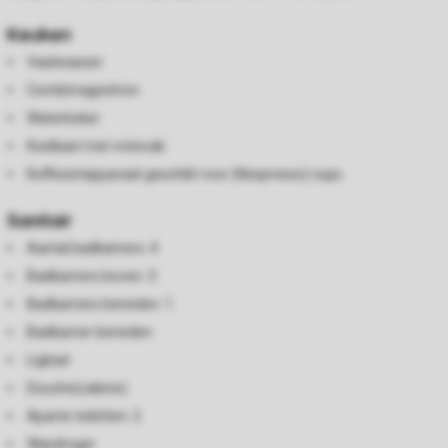
Keuken
Vaatwasser
Combimagnetron
Waterkoker
Koelkast met vriesvak
Koffiezetapparaat geschikt voor (Nespresso) cups
Sanitair
Aantal badkamers: 4
Badkamers boven: 3
Badkamers beneden: 1
Badkamer beneden
Ligbad
Douche(cabine)
Aparte toiletten: 2
Wasdroger