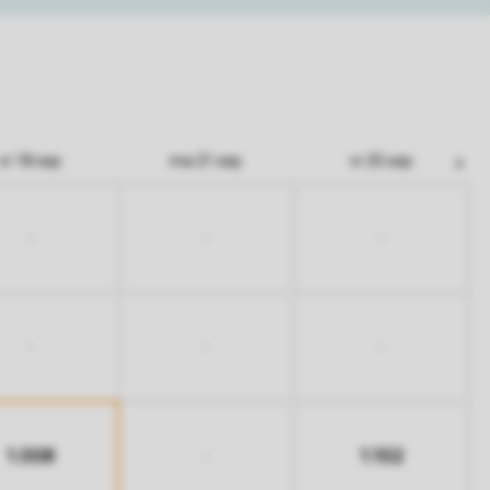
vr 18 sep
ma 21 sep
vr 25 sep
-
-
-
-
-
-
1.008
1.102
-