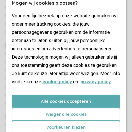
Mogen wij cookies plaatsen?
Geschikt voor 8 personen
Voor een fijn bezoek op onze website gebruiken wij
Rookvrij
onder meer tracking cookies, die jouw
In enkele accommodaties zijn huisdieren toegestaan
persoonsgegevens gebruiken om de informatie
Energielabel: B
beter aan te laten sluiten bij jouw persoonlijke
Slaapkamer(s)
interesses en om advertenties te personaliseren.
Aantal slaapkamers: 4
Deze technologie mogen wij alleen gebruiken als jij
Slaapkamers beneden: 1
ons toestemming geeft deze cookies te gebruiken.
Slaapkamers boven: 3
Je kunt de keuze later altijd weer wijzigen. Meer info
Slaapkamer beneden
vind je in onze
cookie policy
en
privacy policy
.
Eénpersoonsbedden: 8
Boxspringbedden
Alle cookies accepteren
Eenpersoonsdekbedden en kussens
Weiger alle cookies
Woon-/eetkamer
Zithoek
Voorkeuren kiezen