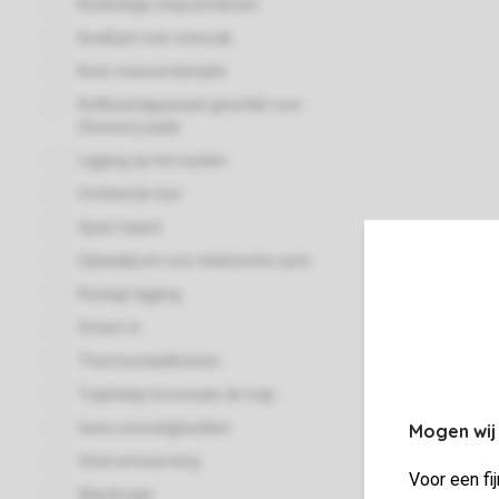
Mogen wij
Voor een fi