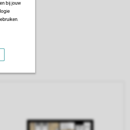
en bij jouw
logie
ebruiken.