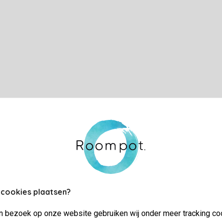
 cookies plaatsen?
jn bezoek op onze website gebruiken wij onder meer tracking co