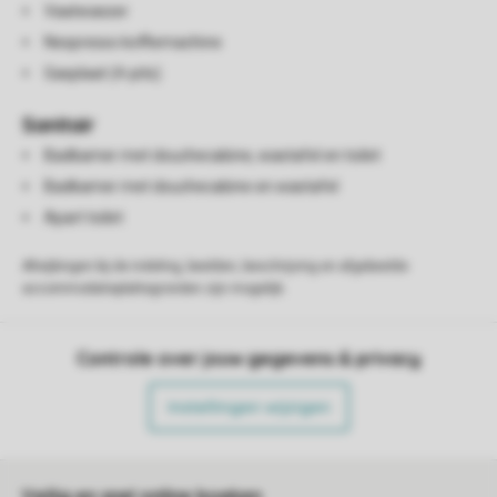
Vaatwasser
Nespresso koffiemachine
Gasplaat (4-pits)
Sanitair
Badkamer met douchecabine, wastafel en toilet
Badkamer met douchecabine en wastafel
Apart toilet
Afwijkingen bij de indeling, beelden, beschrijving en afgebeelde
accommodatieplattegronden zijn mogelijk.
Controle over jouw gegevens & privacy
Instellingen wijzigen
Veilig en snel online boeken