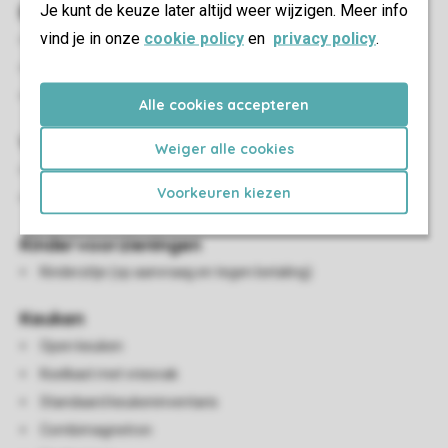
Je kunt de keuze later altijd weer wijzigen. Meer info
Buiten
vind je in onze
cookie policy
en
privacy policy
.
Tuinstoelen
Tuintafel
Parkeren op de centrale parkeerplaats
Alle cookies accepteren
Woon-/eetkamer
Weiger alle cookies
Zithoek
Voorkeuren kiezen
Eethoek
Kindervoorzieningen
Kinderzitje (op aanvraag en tegen betaling)
Keuken
Open keuken
Koelkast met vriesvak
Standaard keukeninventaris
Combimagnetron