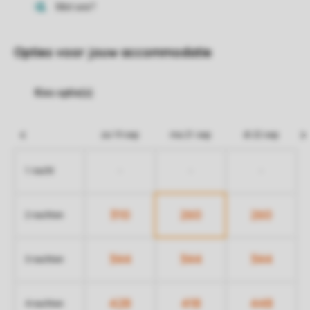
Opties voor jouw accommodatie
za 19 sep
ma 21 sep
di 22 sep
-
-
-
1 nacht
310
260
260
2 nachten
344
344
344
3 nachten
428
418
448
4 nachten