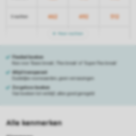
462
492
512
5 nachten
Meer nachten
Alle
kenmerken