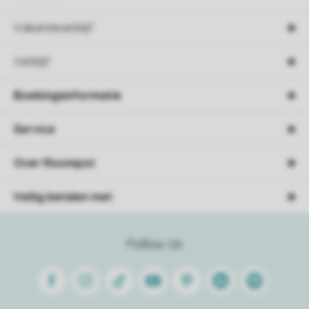
Vakantieverblijf
Verblijf
Boekingsinformatie
Service
Over Roompot
Veilig betalen met
Follow Us
Facebook
Instagram
Tiktok
Youtube
Pinterest
Linkedin
Spotify