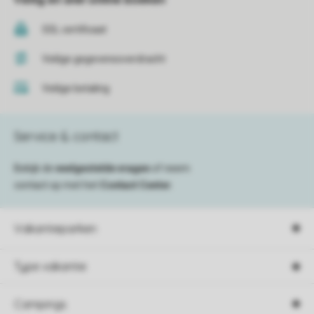
SSL certificaat
Veilige gegevensoverdracht
Veilige betaling
Service & contact
Bekijk de
veelgestelde vragen
of neem
contact op met het
Contact Center
.
Vakantieparken
Type vakantie
Campings