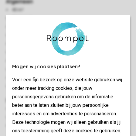
Algemeen
40 m²
Vrijstaand
Twee slaapkamers
Modern interieur
Houten accommodatie
Gelegen in een bosrijke omgeving
Gelijkvloers
Mogen wij cookies plaatsen?
Elektrische verwarming
Enkele traptreden naar accommodatie
Voor een fijn bezoek op onze website gebruiken wij
Eén huisdier toegestaan
onder meer tracking cookies, die jouw
persoonsgegevens gebruiken om de informatie
Slaapkamer(s)
beter aan te laten sluiten bij jouw persoonlijke
Slaapkamer met 2-persoonsbed
interesses en om advertenties te personaliseren.
Slaapkamer met twee 1-persoonsbedden
Deze technologie mogen wij alleen gebruiken als jij
Bedden voorzien van dekbedden en hoofdkussens
ons toestemming geeft deze cookies te gebruiken.