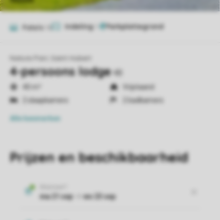
Indeling
1
Foto's
16
Nature Parc Saint Hubert
4-persoons lodge
4B
40 m²
Vrijstaand
2 slaapkamers
2 badkamers
Alle
kenmerken
Prijzen en beschikbaarheid