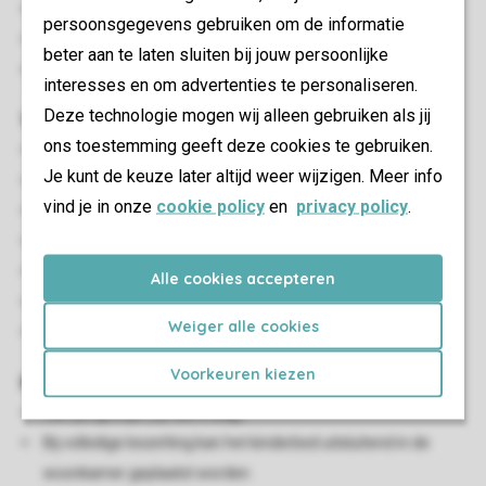
Beperkte privacy op het terras (huisnummers 79,80)
persoonsgegevens gebruiken om de informatie
Terrasmeubilair
beter aan te laten sluiten bij jouw persoonlijke
Maximaal één auto parkeren bij de accommodatie
interesses en om advertenties te personaliseren.
Deze technologie mogen wij alleen gebruiken als jij
Woon-/eetkamer
ons toestemming geeft deze cookies te gebruiken.
Bank
Je kunt de keuze later altijd weer wijzigen. Meer info
Fauteuil
vind je in onze
cookie policy
en
privacy policy
.
Eethoek
Flatscreen-tv
HDMI-aansluiting
Alle cookies accepteren
Radio
Weiger alle cookies
Cd-speler
Voorkeuren kiezen
Kindervoorzieningen
Campingbedje (op aanvraag)
Bij volledige bezetting kan het kinderbed uitsluitend in de
woonkamer geplaatst worden