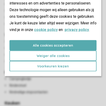
interesses en om advertenties te personaliseren.
Terras
Deze technologie mogen wij alleen gebruiken als jij
Deels verstelbaar terrasmeubilair
ons toestemming geeft deze cookies te gebruiken.
Parasol
Je kunt de keuze later altijd weer wijzigen. Meer info
Maximaal één auto parkeren bij de accommodatie
vind je in onze
cookie policy
en
privacy policy
.
Woon-/eetkamer
Zithoek
Alle cookies accepteren
Eethoek
Digitale-tv met radio
Weiger alle cookies
Spellendoos
Voorkeuren kiezen
Kindervoorzieningen
Campingbedje
Kinderstoel
Kindveilige stopcontacten
Keuken