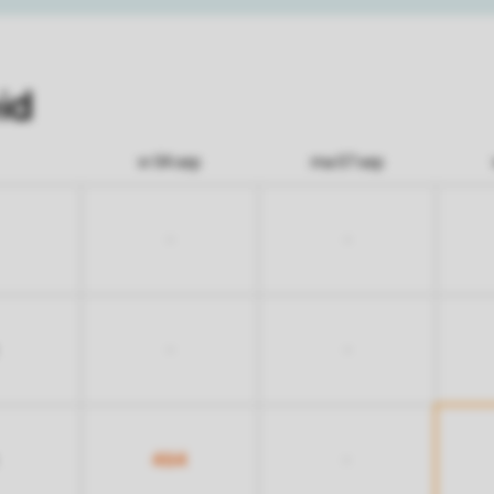
id
vr 04 sep
ma 07 sep
-
-
-
-
464
-