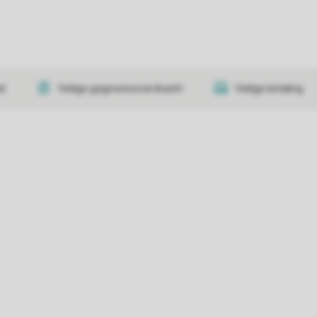
at
Veilige gegevensoverdracht
Veilige betaling