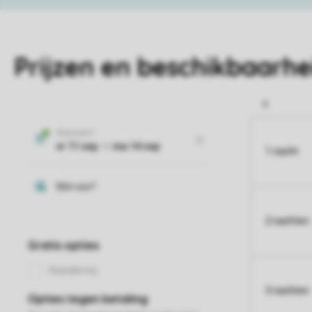
Prijzen en beschikbaarhe
1 nacht
2 nachten
3 nachten