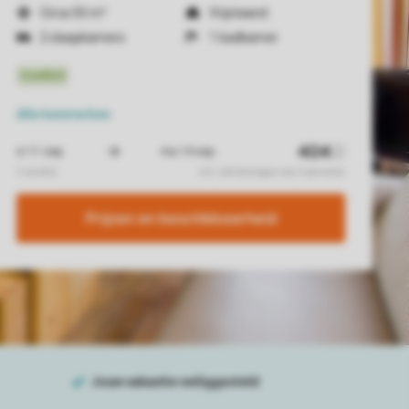
Circa 50 m²
Vrijstaand
2 slaapkamers
1 badkamer
Alle
kenmerken
Prijzen en beschikbaarheid