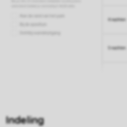
4 nachten
5 nachten
Indeling