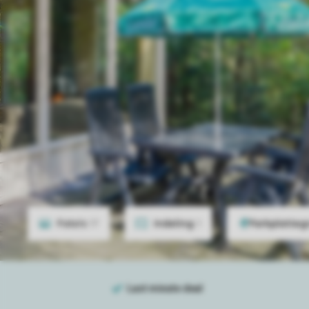
Foto's
17
Indeling
1