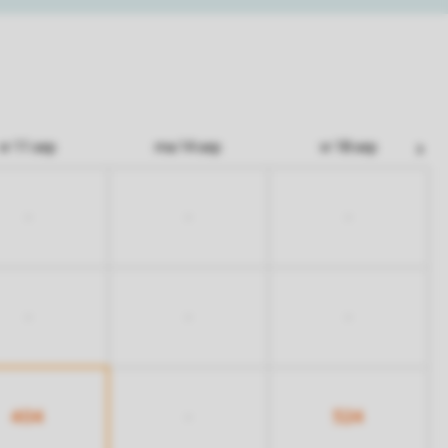
vr 11 sep
ma 14 sep
vr 18 sep
-
-
-
-
-
-
404
524
-