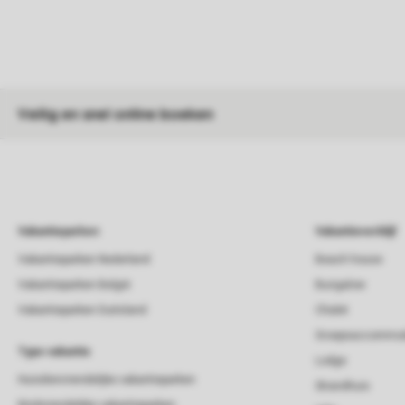
Veilig en snel online boeken
Vakantieparken
Vakantieverblijf
Vakantieparken Nederland
Beach house
Vakantieparken België
Bungalow
Vakantieparken Duitsland
Chalet
Groepsaccommod
Type vakantie
Lodge
Huisdiervriendelijke vakantieparken
Strandhuis