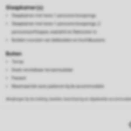
Slaapkamer(s)
Slaapkamer met twee 1-persoons boxsprings
Slaapkamer met twee 1-persoons boxsprings, 2-
persoonssofttopper, wastafel en flatscreen-tv
Bedden voorzien van dekbedden en hoofdkussens
Buiten
Terras
Deels verstelbaar terrasmeubilair
Parasol
Maximaal één auto parkeren bij de accommodatie
Afwijkingen bij de indeling, beelden, beschrijving en afgebeelde accommodati