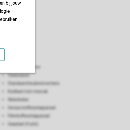
en bij jouw
logie
ebruiken.
Keuken
Open keuken
Combimagnetron
Vaatwasser
Standaard keukeninventaris
Koelkast met vriesvak
Waterkoker
Senseo koffiezetapparaat
Filterkoffiezetapparaat
Gasplaat (4-pits)