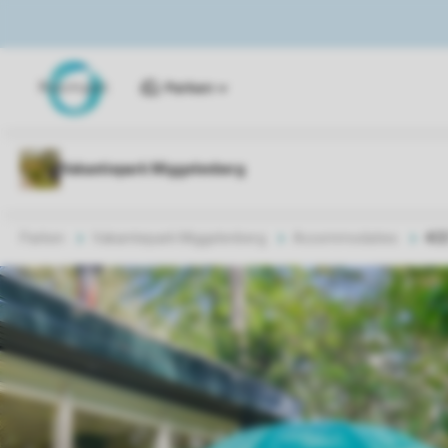
Parken
Parken
Vakantiepark Miggelenberg
Accommodaties
4C