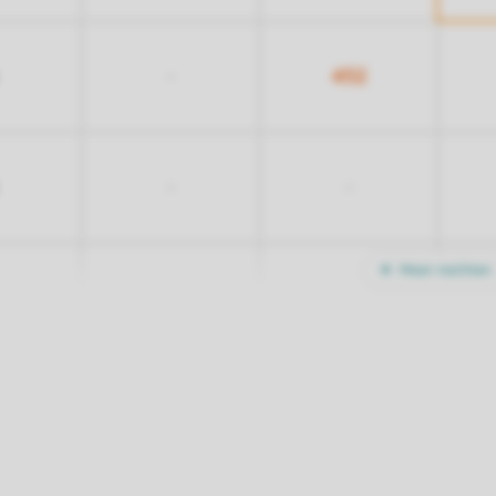
452
-
-
-
Meer nachten