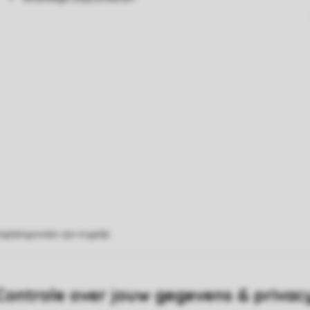
eplattegronden zijn mogelijk.
Controle over jouw gegevens & privac