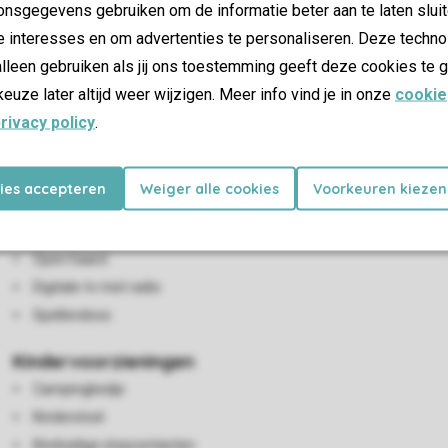
nsgegevens gebruiken om de informatie beter aan te laten sluit
e interesses en om advertenties te personaliseren. Deze techno
lleen gebruiken als jij ons toestemming geeft deze cookies te g
keuze later altijd weer wijzigen. Meer info vind je in onze
cookie
rivacy policy
.
Woon-/eetkamer
kies accepteren
Weiger alle cookies
Voorkeuren kiezen
Zithoek
Eethoek
Open haard
Digitale-tv met radio
Spellendoos
Kindervoorzieningen
Campingbedje
Kinderstoel
Kindveilige stopcontacten