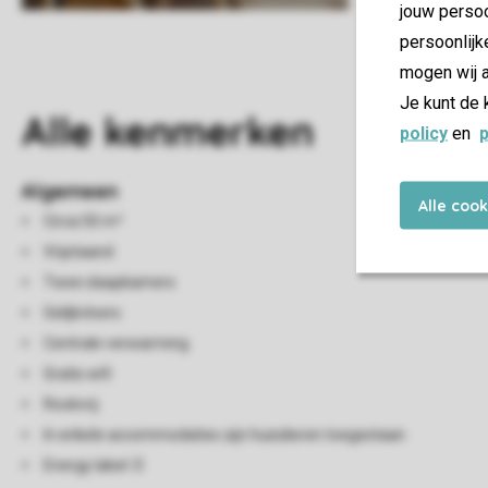
jouw persoo
persoonlijk
mogen wij a
Je kunt de 
Alle
kenmerken
policy
en
p
Algemeen
Alle coo
Circa 50 m²
Vrijstaand
Twee slaapkamers
Gelijkvloers
Centrale verwarming
Gratis wifi
Rookvrij
In enkele accommodaties zijn huisdieren toegestaan
Energy label: D