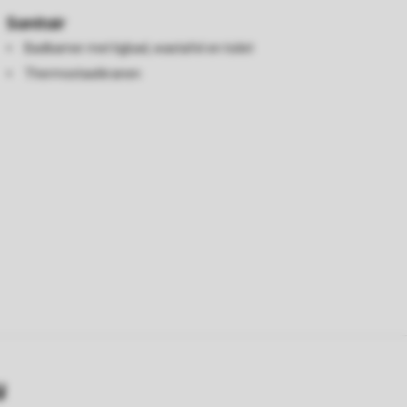
Sanitair
Badkamer met ligbad, wastafel en toilet
Thermostaatkranen
y