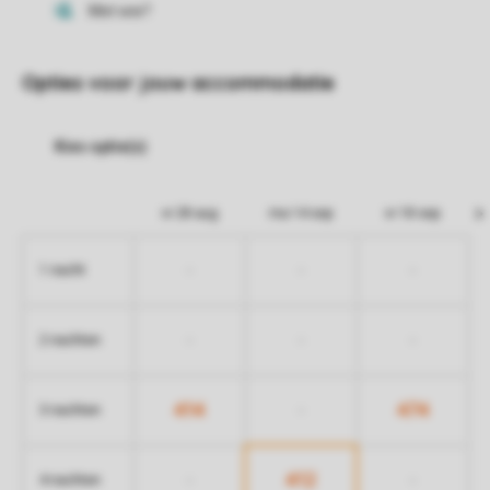
Opties voor jouw accommodatie
vr 28 aug
ma 14 sep
vr 18 sep
-
-
-
1 nacht
-
-
-
2 nachten
414
474
-
3 nachten
412
-
-
4 nachten