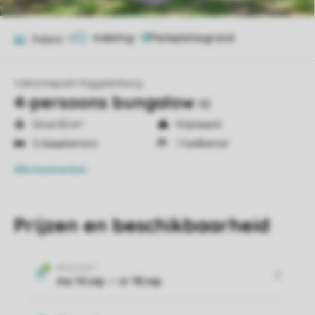
Indeling
1
Foto's
17
Vakantiepark Miggelenberg
4-persoons bungalow
4B
Circa 50 m²
Vrijstaand
2 slaapkamers
1 badkamer
Alle
kenmerken
Prijzen en beschikbaarheid