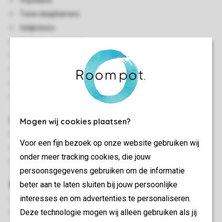
Vrijstaand
Twee slaapkamers
Gelijkvloers
Centrale verwarming
Gratis wifi
Rookvrij
In enkele accommodaties zijn huisdieren toegestaan
Energy label: D
Slaapkamer(s)
Mogen wij cookies plaatsen?
Slaapkamer met twee 1-persoons boxsprings
Voor een fijn bezoek op onze website gebruiken wij
Slaapkamer met twee 1-persoons boxsprings en wastafel
onder meer tracking cookies, die jouw
Bedden voorzien van dekbedden en hoofdkussens
persoonsgegevens gebruiken om de informatie
Buiten
beter aan te laten sluiten bij jouw persoonlijke
interesses en om advertenties te personaliseren.
Terras
Deze technologie mogen wij alleen gebruiken als jij
Deels verstelbaar terrasmeubilair