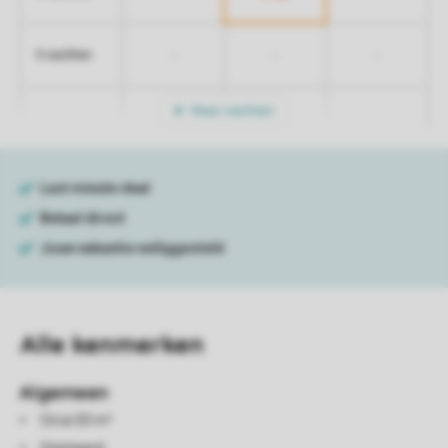
-
-
-
5 nachten
Meer nachten
Alle
kenmerken
Algemeen
Circa 50 m²