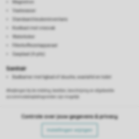
Magnetron
Vaatwasser
Standaard keukeninventaris
Koelkast met vriesvak
Waterkoker
Filterkoffiezetapparaat
Gasplaat (4-pits)
Sanitair
Badkamer met ligbad of douche, wastafel en toilet
Afwijkingen bij de indeling, beelden, beschrijving en afgebeelde
accommodatieplattegronden zijn mogelijk.
Controle over jouw gegevens & privacy
Instellingen wijzigen