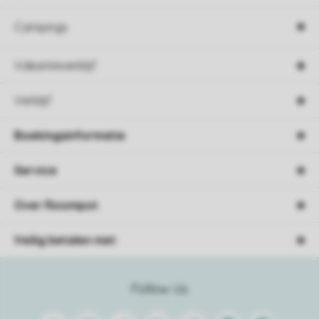
Campings
Vakantieverblijf
Verblijf
Boekingsinformatie
Service
Over Roompot
Veilig betalen met
Follow Us
Facebook
Instagram
Tiktok
Youtube
Pinterest
Linkedin
Spotify