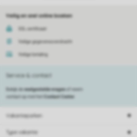
Veilig en snel online boeken
SSL certificaat
Veilige gegevensoverdracht
Veilige betaling
Service & contact
Bekijk de
veelgestelde vragen
of neem
contact op met het
Contact Center
.
Vakantieparken
Type vakantie