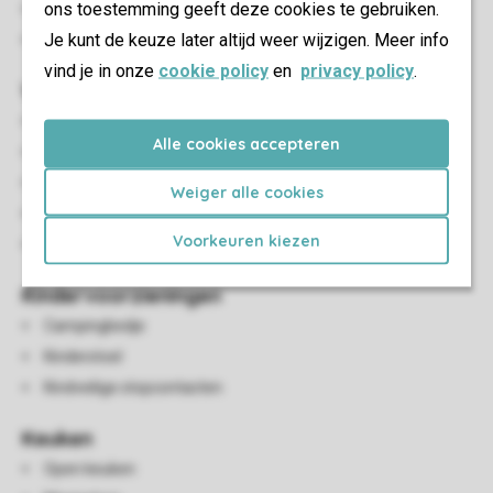
ons toestemming geeft deze cookies te gebruiken.
Parasol
Je kunt de keuze later altijd weer wijzigen. Meer info
Maximaal één auto parkeren bij de accommodatie
vind je in onze
cookie policy
en
privacy policy
.
Woon-/eetkamer
Zithoek
Alle cookies accepteren
Eethoek
Open haard
Weiger alle cookies
Digitale-tv met radio
Voorkeuren kiezen
Spellendoos
Kindervoorzieningen
Campingbedje
Kinderstoel
Kindveilige stopcontacten
Keuken
Open keuken