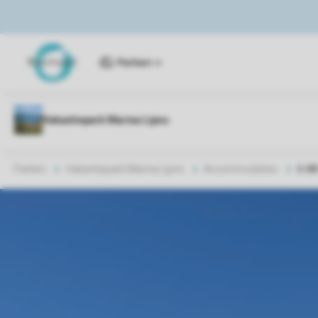
Parken
Parken
Vakantiepark Marina Lipno
Accommodaties
6-8