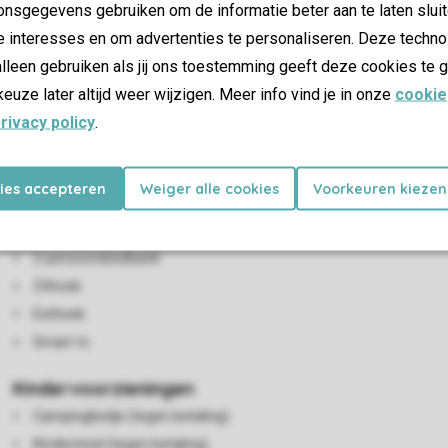
nsgegevens gebruiken om de informatie beter aan te laten sluit
e interesses en om advertenties te personaliseren. Deze techno
lleen gebruiken als jij ons toestemming geeft deze cookies te g
keuze later altijd weer wijzigen. Meer info vind je in onze
cookie
rivacy policy
.
kies accepteren
Weiger alle cookies
Voorkeuren kiezen
Woon-/eetkamer
2-persoonsbedbank
Zithoek
Eethoek
Smart-tv
Kindervoorzieningen
Campingbedje (tegen betaling)
Kinderstoel (tegen betaling)