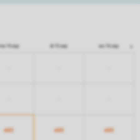
ma 14 sep
di 15 sep
wo 16 sep
-
-
-
-
-
-
483
483
483