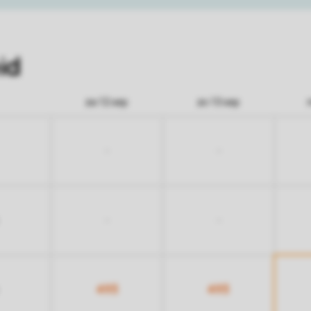
id
za 12 sep
zo 13 sep
-
-
-
-
493
493