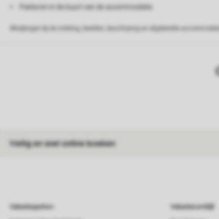
Parkeren in de buurt van de accommodatie
Afwijkingen bij de indeling, beelden, beschrijving en afgebeelde accommodati
Veilig en snel online boeken
Vakantieparken
Vakantieverblijf