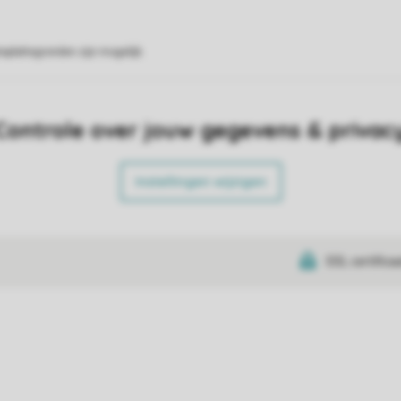
eplattegronden zijn mogelijk.
Controle over jouw gegevens & privac
Instellingen wijzigen
SSL certifica