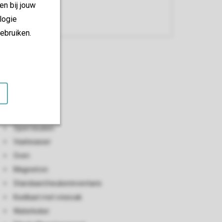
en bij jouw
logie
ebruiken.
Keuken
Open keuken
Vaatwasser
Oven
Magnetron
Standaard keukeninventaris
Koelkast met vriesvak
Waterkoker