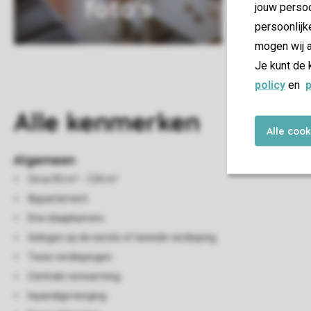
foto's
jouw persoo
persoonlijk
mogen wij a
Je kunt de 
policy
en
p
Alle
kenmerken
Alle coo
Algemeen
Circa 95 m² - 124 m²
Appartement
Drie slaapkamers
Gelegen op de eerste of tweede verdieping
Twee verdiepingen
Centrale verwarming
Inpandige berging