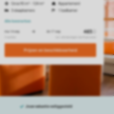
Circa 95 m² - 124 m²
Appartement
3 slaapkamers
1 badkamer
Alle
kenmerken
Prijzen en beschikbaarheid