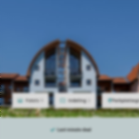
Foto's
11
Indeling
2