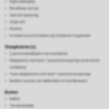
Eigen skiberging
Bereikbaar via trap
Geen lift aanwezig
Gratis wifi
Rookvrij
In enkele accommodaties zijn huisdieren toegestaan
Slaapkamer(s)
2-persoonsbedbank in de woonkamer
Slaapkamer met twee 1-persoons boxsprings op de eerste
verdieping
Twee slaapkamers met twee 1-persoons boxsprings
Bedden voorzien van dekbedden en hoofdkussens
Buiten
Balkon
Terrasmeubilair