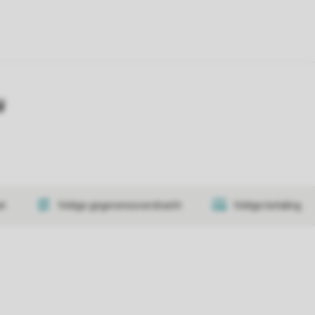
y
at
Veilige gegevensoverdracht
Veilige betaling