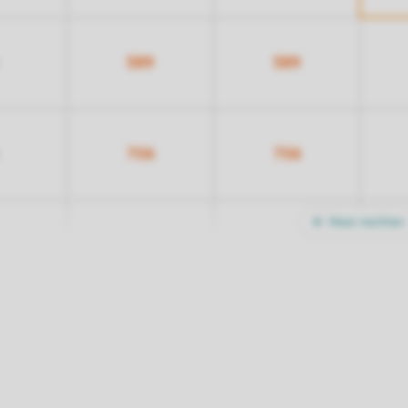
589
589
706
706
Meer nachten