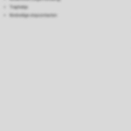
Traphekje
Kindveilige stopcontacten