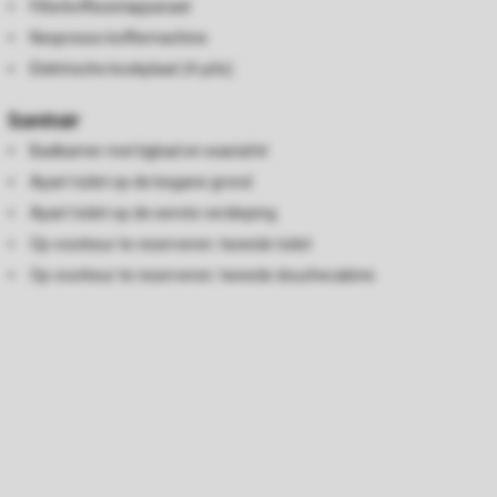
Filterkoffiezetapparaat
Nespresso koffiemachine
Elektrische kookplaat (4-pits)
Sanitair
Badkamer met ligbad en wastafel
Apart toilet op de begane grond
Apart toilet op de eerste verdieping
Op voorkeur te reserveren: tweede toilet
Op voorkeur te reserveren: tweede douchecabine