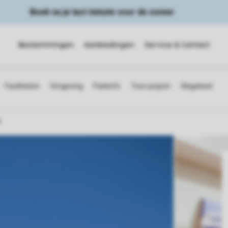
Boek nu je last minute voor de zomer
Bestemmingen
Aanbiedingen
Service & Contact
A