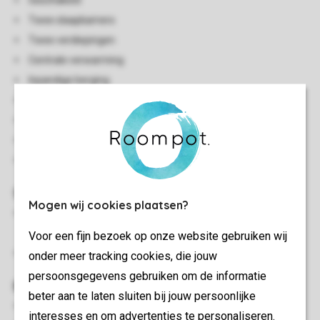
Geschakeld
Twee slaapkamers
Twee verdiepingen
Centrale verwarming
Inpandige berging
Eigen skiberging
Gratis wifi
Rookvrij
In enkele accommodaties zijn huisdieren toegestaan
Slaapkamer(s)
Mogen wij cookies plaatsen?
Twee slaapkamers met twee 1-persoons boxsprings op de
eerste verdieping
Voor een fijn bezoek op onze website gebruiken wij
Bedden voorzien van dekbedden en hoofdkussens
onder meer tracking cookies, die jouw
persoonsgegevens gebruiken om de informatie
Buiten
beter aan te laten sluiten bij jouw persoonlijke
Terras
interesses en om advertenties te personaliseren.