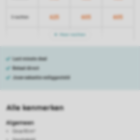
625
605
605
5 nachten
Meer nachten
Alle
kenmerken
Algemeen
Circa 93 m²