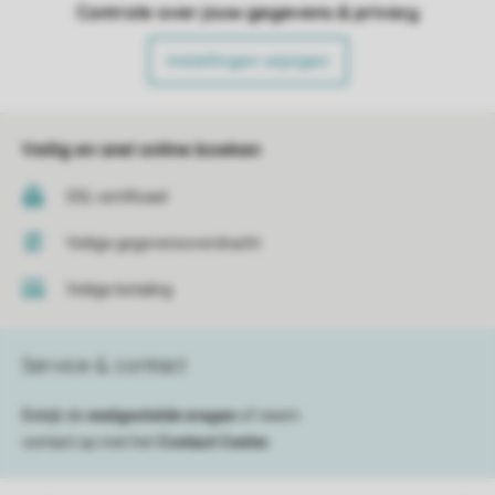
Controle over jouw gegevens & privacy
Instellingen wijzigen
Veilig en snel online boeken
SSL certificaat
Veilige gegevensoverdracht
Veilige betaling
Service & contact
Bekijk de
veelgestelde vragen
of neem
contact op met het
Contact Center
.