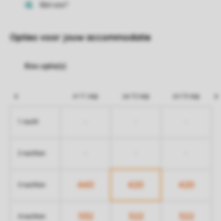
Opties voor jouw accommodatie
vr 11 sep
za 12 sep
zo 13 sep
-
-
-
1 nacht
-
-
-
2 nachten
440
420
420
3 nachten
532
522
522
4 nachten