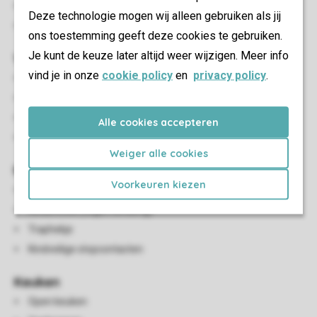
Terrasmeubilair
Deze technologie mogen wij alleen gebruiken als jij
Parkeren op de centrale parkeerplaats
ons toestemming geeft deze cookies te gebruiken.
Je kunt de keuze later altijd weer wijzigen. Meer info
Woon-/eetkamer
vind je in onze
cookie policy
en
privacy policy
.
2-persoonsbedbank
Zithoek
Eethoek
Alle cookies accepteren
Smart-tv
Weiger alle cookies
Kindervoorzieningen
Voorkeuren kiezen
Campingbedje (tegen betaling)
Kinderstoel (tegen betaling)
Traphekje
Kindveilige stopcontacten
Keuken
Open keuken