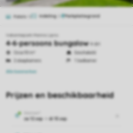
Indeling
2
Foto's
12
Vakantiepark Marina Lipno
4-6-persoons bungalow
4-6H
Circa 93 m²
Geschakeld
2 slaapkamers
1 badkamer
Alle
kenmerken
Prijzen en beschikbaarheid