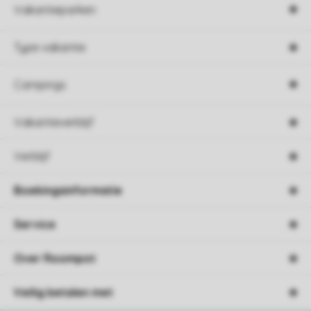
Vakantieparken
Type vakantie
Campings
Vakantieverblijf
Verblijf
Boekingsinformatie
Service
Over Roompot
Veilig betalen met