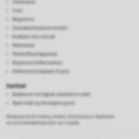
Vaatwasser
Oven
Magnetron
Standaard keukeninventaris
Koelkast met vriesvak
Waterkoker
Filterkoffiezetapparaat
Nespresso koffiemachine
Elektrische kookplaat (4-pits)
Sanitair
Badkamer met ligbad, wastafel en toilet
Apart toilet op de begane grond
Afwijkingen bij de indeling, beelden, beschrijving en afgebeelde
accommodatieplattegronden zijn mogelijk.