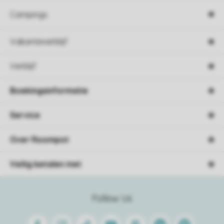
Campings
Vakantieverblijf
Verblijf
Boekingsinformatie
Service
Over Roompot
Veilig betalen met
Follow Us
Facebook
Instagram
Tiktok
Youtube
Pinterest
Linkedin
Spotify