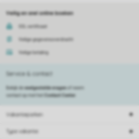
Veilig en snel online boeken
SSL certificaat
Veilige gegevensoverdracht
Veilige betaling
Service & contact
Bekijk de
veelgestelde vragen
of neem
contact op met het
Contact Center
.
Vakantieparken
Type vakantie