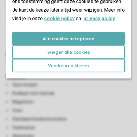
ons toestemming geeft deze cookies te gebruiken.
2-persoonsbed
Je kunt de keuze later altijd weer wijzigen. Meer info
Zithoek
vind je in onze
cookie policy
en
privacy policy
.
Eethoek
Smart-tv
Alle cookies accepteren
HDMI-aansluiting
Weiger alle cookies
Sanitair
Badkamer met inloopdouche, wastafel en toilet
Voorkeuren kiezen
Keuken
Open keuken
Koelkast met vriesvak
Magnetron
Oven
Standaard keukeninventaris
Vaatwasser
Waterkoker