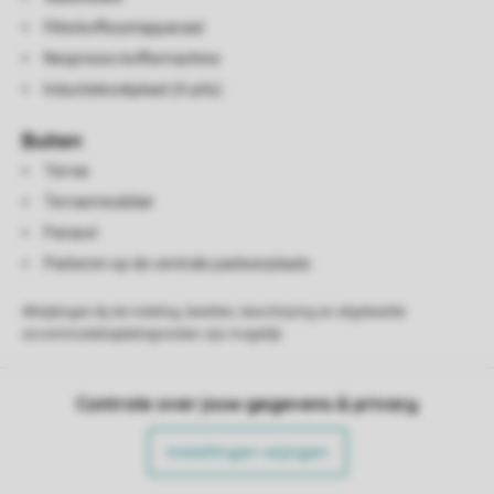
Filterkoffiezetapparaat
Nespresso koffiemachine
Inductiekookplaat (4-pits)
Buiten
Terras
Terrasmeubilair
Parasol
Parkeren op de centrale parkeerplaats
Afwijkingen bij de indeling, beelden, beschrijving en afgebeelde
accommodatieplattegronden zijn mogelijk.
Controle over jouw gegevens & privacy
Instellingen wijzigen