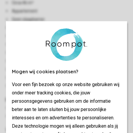
Circa 46 m²
Appartement
Geen slaapkamer
Vernieuwd interieur
Stenen accommodatie
Gelegen op de begane grond
Gelijkvloers
Centrale verwarming
Gratis wifi
Mogen wij cookies plaatsen?
Rookvrij
Voor een fijn bezoek op onze website gebruiken wij
In enkele accommodaties zijn huisdieren toegestaan
onder meer tracking cookies, die jouw
Kindervoorzieningen
persoonsgegevens gebruiken om de informatie
Kinderstoel (op aanvraag, tegen betaling)
beter aan te laten sluiten bij jouw persoonlijke
Kindveilige stopcontacten
interesses en om advertenties te personaliseren.
Deze technologie mogen wij alleen gebruiken als jij
Woon-/eetkamer