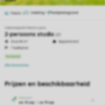
Indeling
1
Foto's
12
Vakantiepark Marina Lipno
2-persoons studio
2S1
Circa 46 m²
Appartement
1 badkamer
Alle
kenmerken
Prijzen en beschikbaarheid