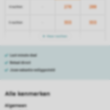
278
288
-
4 nachten
353
353
-
5 nachten
Meer nachten
Alle
kenmerken
Algemeen