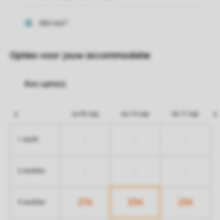
Opties voor jouw accommodatie
zo 06 sep
wo 16 sep
do 17 sep
-
-
-
1 nacht
-
-
-
2 nachten
274
234
234
3 nachten