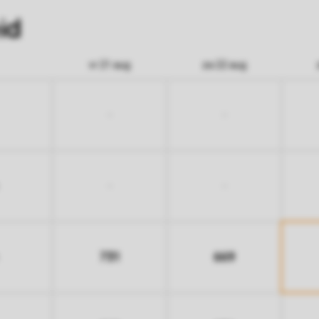
id
vr 21 aug
za 22 aug
-
-
-
-
731
669