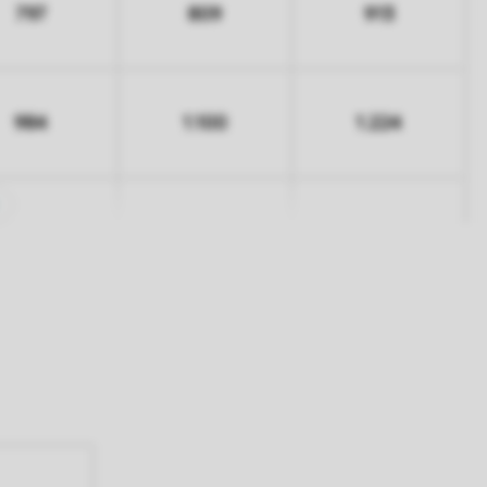
797
809
913
984
1.100
1.224