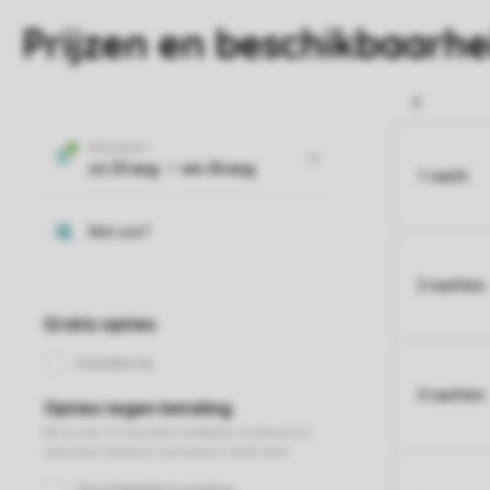
Prijzen en beschikbaarhe
1 nacht
2 nachten
3 nachten