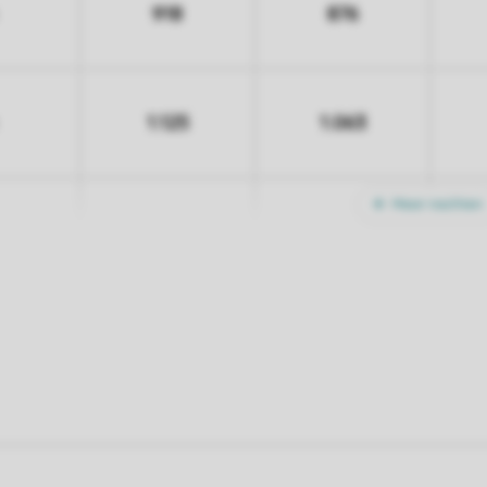
918
876
1.125
1.063
Meer nachten