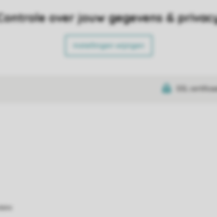
Controle over jouw gegevens & privac
Instellingen wijzigen
SSL certifica
atie