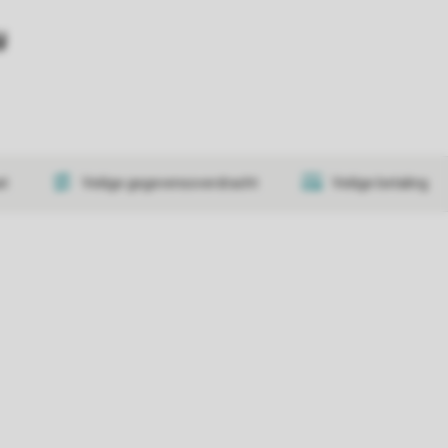
y
at
Veilige gegevensoverdracht
Veilige betaling