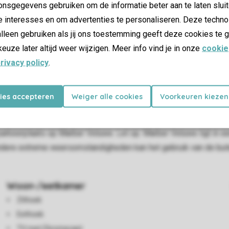
nsgegevens gebruiken om de informatie beter aan te laten sluit
e interesses en om advertenties te personaliseren. Deze techno
lleen gebruiken als jij ons toestemming geeft deze cookies te g
keuze later altijd weer wijzigen. Meer info vind je in onze
cookie
or 2 personen en biedt een comfortabele plek om samen te ontsp
rivacy policy
.
at je ook rustig naar je favoriete muziek luistert. De open keuke
 van illy, een combimagnetron, een oven, een vaatwasser en een
kies accepteren
Weiger alle cookies
Voorkeuren kiezen
je direct door naar de badkamer met vloerverwarming, een inloo
ras op. Hier staan tuinmeubilair, een buitenhaard en een privé hot
parkeerplaats op Marber Veluwe. Let op: Marber Veluwe ligt in e
 andere extreme weersomstandigheden kan het gebruik van de buite
Woon-/eetkamer
Zithoek
Eethoek
TV met Chromecast