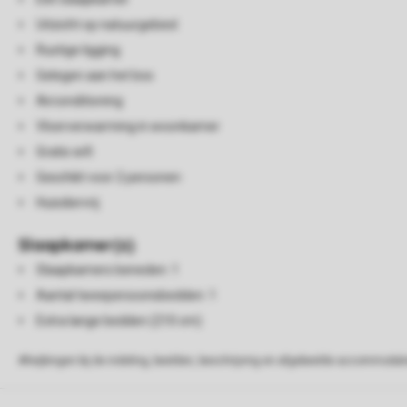
Uitzicht op natuurgebied
Rustige ligging
Gelegen aan het bos
Airconditioning
Vloerverwarming in woonkamer
Gratis wifi
Geschikt voor 2 personen
Huisdiervrij
Slaapkamer(s)
Slaapkamers beneden: 1
Aantal tweepersoonsbedden: 1
Extra lange bedden (210 cm)
Afwijkingen bij de indeling, beelden, beschrijving en afgebeelde accommodati