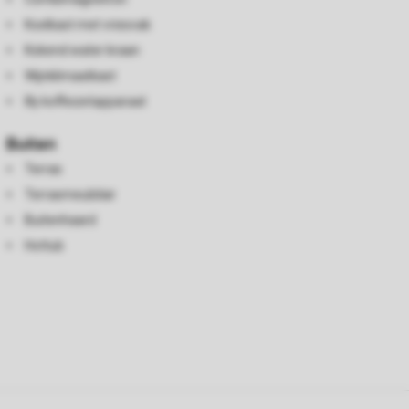
Koelkast met vriesvak
Kokend water kraan
Wijnklimaatkast
Illy koffiezetapparaat
Buiten
Terras
Terrasmeubilair
Buitenhaard
Hottub