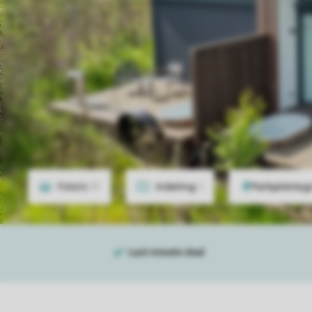
Foto's
17
Indeling
1