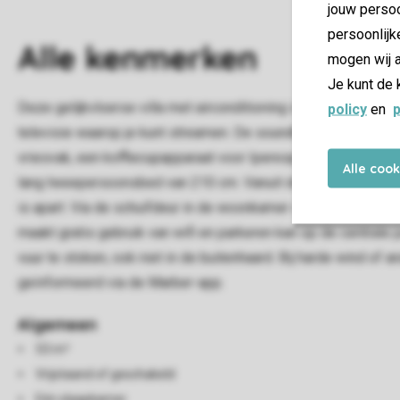
jouw persoo
persoonlijk
Alle
kenmerken
mogen wij a
Je kunt de 
Deze gelijkvloerse villa met airconditioning is geschikt vo
policy
en
p
televisie waarop je kunt streamen. De soundbar zorgt ervoor d
vriesvak, een koffiecupapparaat voor Iperespresso-capsules
Alle coo
lang tweepersoonsbed van 210 cm. Vanuit de slaapkamer loop 
is apart. Via de schuifdeur in de woonkamer stap je zo het ter
maakt gratis gebruik van wifi en parkeren kan op de centrale 
vuur te stoken, ook niet in de buitenhaard. Bij harde wind of
geïnformeerd via de Marber-app.
Algemeen
53 m²
Vrijstaand of geschakeld
Eén slaapkamer