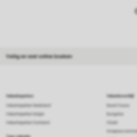
Veilig en snel online boeken
Vakantieparken
Vakantieverblijf
Vakantieparken Nederland
Beach house
Vakantieparken België
Bungalow
Vakantieparken Duitsland
Chalet
Groepsaccommod
Type vakantie