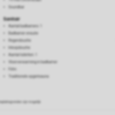
Soundbar
Sanitair
Aantal badkamers: 1
Badkamer ensuite
Regendouche
Inloopdouche
Aantal toiletten: 1
Vloerverwarming in badkamer
Föhn
Traditionele opgietsauna
eplattegronden zijn mogelijk.