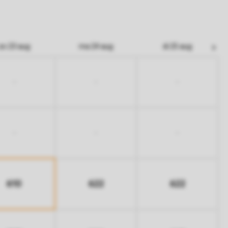
zo 23 aug
ma 24 aug
di 25 aug
-
-
-
-
-
-
610
622
622