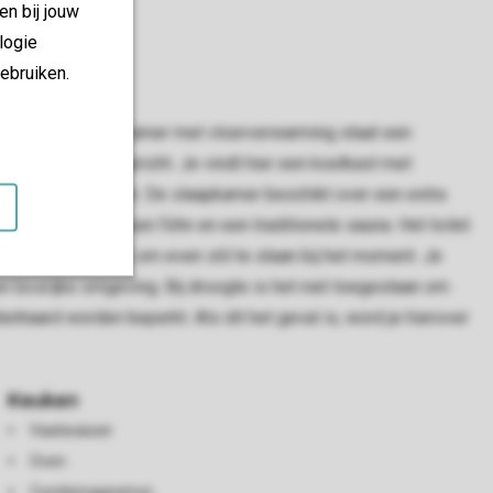
en bij jouw
logie
ebruiken.
annen. In de woonkamer met vloerverwarming staat een
n is compleet ingericht. Je vindt hier een koelkast met
 kokendwaterkraan. De slaapkamer beschikt over een extra
pregendouche, een föhn en een traditionele sauna. Het toilet
tub, een fijne plek om even stil te staan bij het moment. Je
en bosrijke omgeving. Bij droogte is het niet toegestaan om
nhaard worden beperkt. Als dit het geval is, word je hierover
Keuken
Vaatwasser
Oven
Combimagnetron