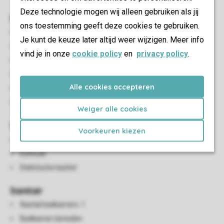
Deze technologie mogen wij alleen gebruiken als jij
Slaapkamer(s)
ons toestemming geeft deze cookies te gebruiken.
Aantal slaapkamers: 3
Je kunt de keuze later altijd weer wijzigen. Meer info
Slaapkamers beneden: 3
vind je in onze
cookie policy
en
privacy policy
.
Slaapkamer beneden
Aantal tweepersoonsbedden: 1
Alle cookies accepteren
Eénpersoonsbedden: 4
Eenpersoonsdekbedden en kussens
Weiger alle cookies
Woon-/eetkamer
Voorkeuren kiezen
Zithoek
Eethoek
Elektrische kachel
Sanitair
Aantal badkamers: 1
Badkamer beneden