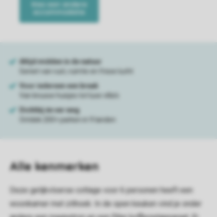
Alle
kenmerken
Deze gelijkvloerse cottage voor 6 personen heeft een
woonkamer met zithoek. In de open keuken vind je onder