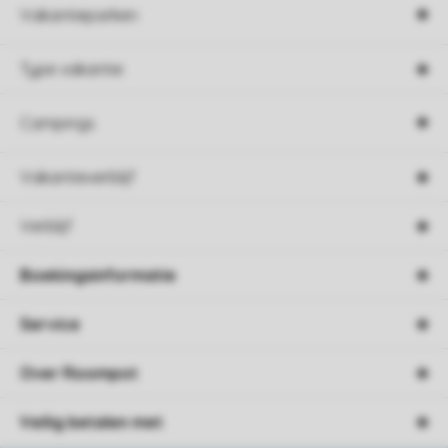
Vakantieparken
Type vakantie
Campings
Vakantieverblijf
Verblijf
Boekingsinformatie
Service
Over Roompot
Veilig betalen met