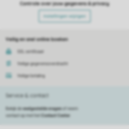
Controle over jouw gegevens & privacy
Instellingen wijzigen
Veilig en snel online boeken
SSL certificaat
Veilige gegevensoverdracht
Veilige betaling
Service & contact
Bekijk de
veelgestelde vragen
of neem
contact op met het
Contact Center
.