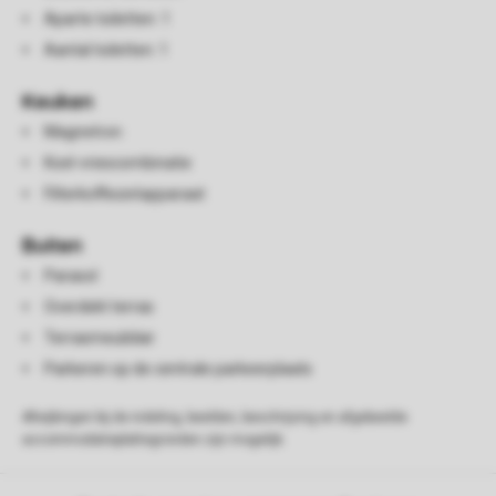
Aparte toiletten: 1
Aantal toiletten: 1
Keuken
Magnetron
Koel-vriescombinatie
Filterkoffiezetapparaat
Buiten
Parasol
Overdekt terras
Terrasmeubilair
Parkeren op de centrale parkeerplaats
Afwijkingen bij de indeling, beelden, beschrijving en afgebeelde
accommodatieplattegronden zijn mogelijk.