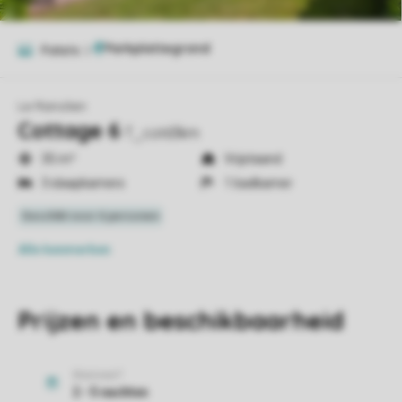
Foto's
2
Le Ranolien
Cottage 6
T_cot63km
35 m²
Vrijstaand
3 slaapkamers
1 badkamer
Alle
kenmerken
Prijzen en beschikbaarheid