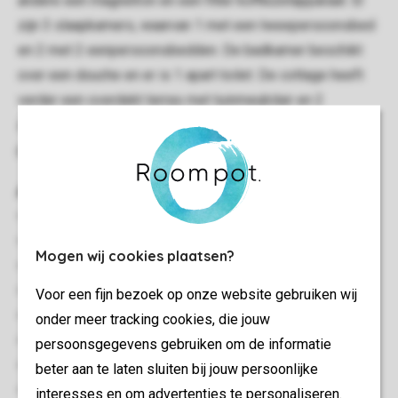
andere een magnetron en een filter koffiezetapparaat. Er
zijn 3 slaapkamers, waarvan 1 met een tweepersoonsbed
en 2 met 2 eenpersoonsbedden. De badkamer beschikt
over een douche en er is 1 apart toilet. De cottage heeft
verder een overdekt terras met tuinmeubilair en 2
zonneligbedden. Parkeren kan op de centrale
parkeerplaats.
Algemeen
35 m²
Vrijstaand
Mogen wij cookies plaatsen?
Drie slaapkamers
Gelijkvloers
Voor een fijn bezoek op onze website gebruiken wij
Wifi: Tegen betaling
onder meer tracking cookies, die jouw
Geschikt voor 6 personen
persoonsgegevens gebruiken om de informatie
Rookvrij
beter aan te laten sluiten bij jouw persoonlijke
Huisdieren toegestaan
interesses en om advertenties te personaliseren.