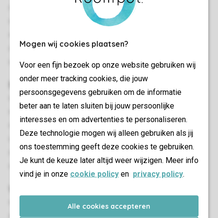
Berging
Gratis wifi
Geschikt voor 8 personen
Mogen wij cookies plaatsen?
Rookvrij
Energielabel: A
Voor een fijn bezoek op onze website gebruiken wij
onder meer tracking cookies, die jouw
Slaapkamer(s)
persoonsgegevens gebruiken om de informatie
Aantal slaapkamers: 4
beter aan te laten sluiten bij jouw persoonlijke
Slaapkamers beneden: 1
interesses en om advertenties te personaliseren.
Slaapkamers boven: 3
Deze technologie mogen wij alleen gebruiken als jij
Slaapkamer beneden
ons toestemming geeft deze cookies te gebruiken.
Boxspringbedden
Je kunt de keuze later altijd weer wijzigen. Meer info
Televisie op slaapkamer
vind je in onze
cookie policy
en
privacy policy
.
Woon-/eetkamer
Zithoek
Alle cookies accepteren
Eethoek