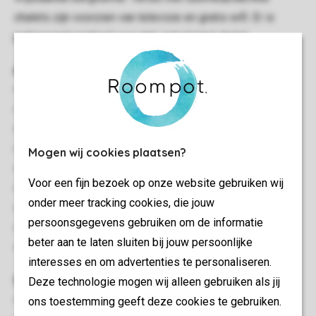
chalets zijn voorzien van televisie en gratis wifi. Er is
parkeergelegenheid voor één auto bij het chalet.
Algemeen
62 m²
Vrijstaand
Minimaal 2 slaapkamers
Gelijkvloers
Mogen wij cookies plaatsen?
Berging
Voor een fijn bezoek op onze website gebruiken wij
Gratis wifi
onder meer tracking cookies, die jouw
Geschikt voor 4 personen
persoonsgegevens gebruiken om de informatie
Rookvrij
beter aan te laten sluiten bij jouw persoonlijke
Energielabel: G
interesses en om advertenties te personaliseren.
Slaapkamer(s)
Deze technologie mogen wij alleen gebruiken als jij
ons toestemming geeft deze cookies te gebruiken.
Aantal slaapkamers: 2