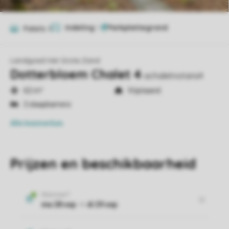
Indeling
1
Foto's
8
Landgoed Het Grote Zand
Dotterbloem Chalet 4
achaletnotaris4
62 m²
Vrijstaand
2 slaapkamers
Alle
kenmerken
Prijzen en beschikbaarheid