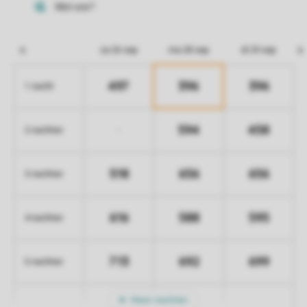
za 26 sep
ma 28 sep
di 29 sep
497
396
396
1 nacht
594
458
-
2 nachten
518
656
656
3 nachten
616
588
595
4 nachten
713
692
699
5 nachten
Meer nachten