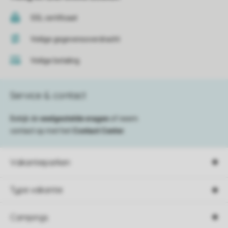
SSL certificaat
Veilige gegevensoverdracht
Veilige betaling
Service & contact
Bekijk de
veelgestelde vragen
of neem
contact op met het
Contact Center
.
Vakantieparken
Type vakantie
Campings