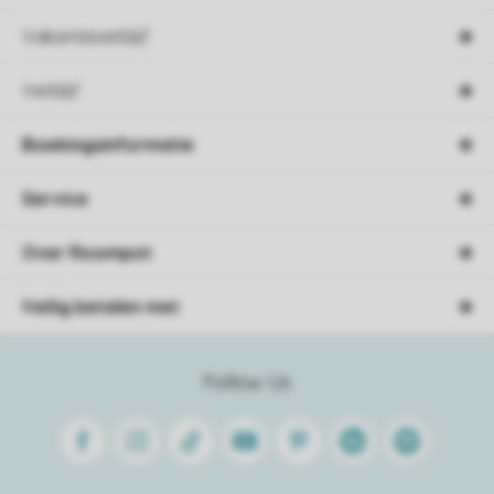
Vakantieverblijf
Verblijf
Boekingsinformatie
Service
Over Roompot
Veilig betalen met
Follow Us
Facebook
Instagram
Tiktok
Youtube
Pinterest
Linkedin
Spotify