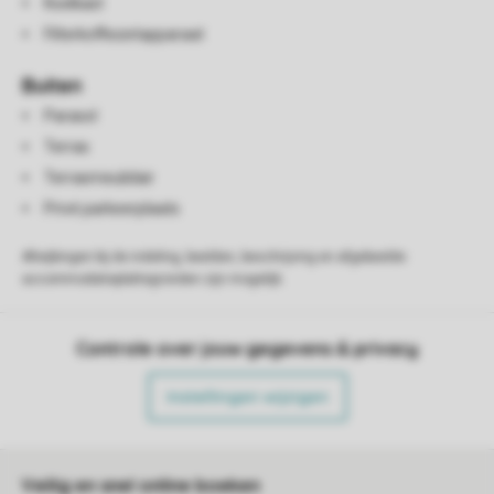
Koelkast
Filterkoffiezetapparaat
Buiten
Parasol
Terras
Terrasmeubilair
Privé parkeerplaats
Afwijkingen bij de indeling, beelden, beschrijving en afgebeelde
accommodatieplattegronden zijn mogelijk.
Controle over jouw gegevens & privacy
Instellingen wijzigen
Veilig en snel online boeken