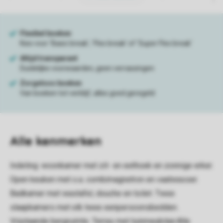
Alle
kenmerken
Indeling: woonkamer met zit- en eethoek en zonnige erker.
Open keuken met o.a. combimagnetron en vaatwasser.
Badkamer met wastafel, douche en toilet. Twee
slaapkamers met elk twee eenpersoonsbedden.
Vrijstaande bergruimte. Terras met tuinmeubilair.Alle