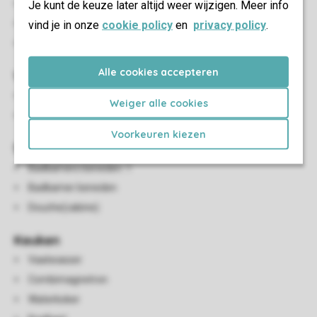
Je kunt de keuze later altijd weer wijzigen. Meer info
Slaapkamers beneden: 2
vind je in onze
Slaapkamer beneden
cookie policy
en
privacy policy
.
Eénpersoonsbedden: 4
Alle cookies accepteren
Woon-/eetkamer
Zithoek
Weiger alle cookies
Eethoek
Voorkeuren kiezen
Sanitair
Badkamers beneden: 1
Badkamer beneden
Douche(cabine)
Keuken
Vaatwasser
Combimagnetron
Waterkoker