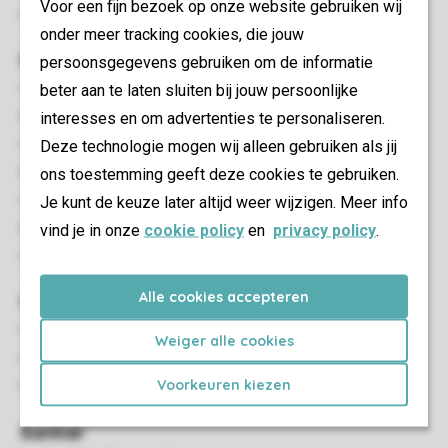
Voor een fijn bezoek op onze website gebruiken wij
Energielabel: B
onder meer tracking cookies, die jouw
Slaapkamer(s)
persoonsgegevens gebruiken om de informatie
Aantal slaapkamers: 3
beter aan te laten sluiten bij jouw persoonlijke
Slaapkamers beneden: 1
interesses en om advertenties te personaliseren.
Slaapkamers boven: 2
Deze technologie mogen wij alleen gebruiken als jij
Slaapkamer beneden
ons toestemming geeft deze cookies te gebruiken.
Eénpersoonsbedden: 1
Je kunt de keuze later altijd weer wijzigen. Meer info
Televisie op slaapkamer
vind je in onze
cookie policy
en
privacy policy
.
Eenpersoonsdekbedden en kussens
Alle cookies accepteren
Woon-/eetkamer
Zithoek
Weiger alle cookies
Eethoek
Voorkeuren kiezen
Tv
Sanitair