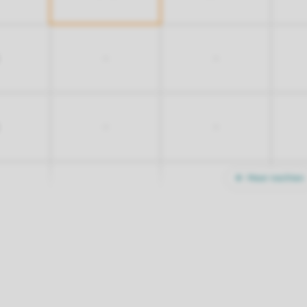
-
-
-
-
Meer nachten