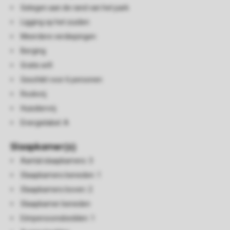
Gelegen aan de rand van het park
Ligging op het zuiden
Meerdere verdiepingen
Berging
Gratis wifi
Geschikt voor 6 personen
Rookvrij
Huisdiervrij
Energielabel: A
Slaapkamer(s)
Aantal slaapkamers: 3
Slaapkamers beneden: 1
Slaapkamers boven: 2
Slaapkamer beneden
Eénpersoonsbedden: 1