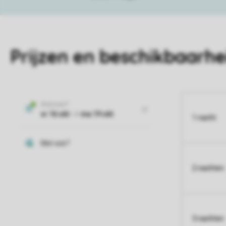
Prijzen en beschikbaarhe
1 nacht
2 nachten
3 nachten