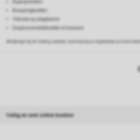
Auping bedden
Boxspringbedden
Televisie op slaapkamer
Eenpersoonsdekbedden en kussens
Afwijkingen bij de indeling, beelden, beschrijving en afgebeelde accommodati
Veilig en snel online boeken