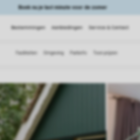
Boek nu je last minute voor de zomer
Bestemmingen
Aanbiedingen
Service & Contact