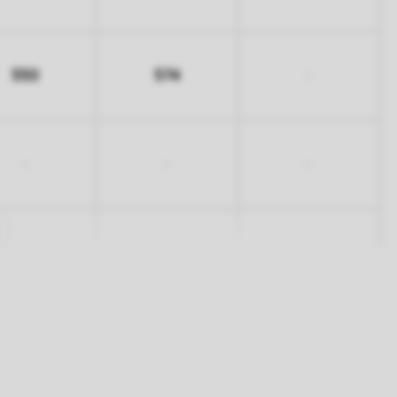
550
574
-
-
-
-