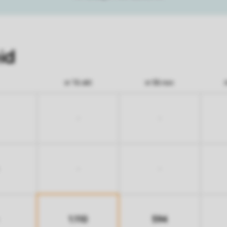
id
vr 16 okt
vr 06 nov
-
-
-
-
1.110
594