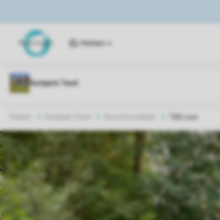
Parken
Parken
Kustpark Texel
Accommodaties
T6B Luxe