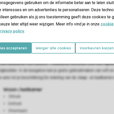
nsgegevens gebruiken om de informatie beter aan te laten sluit
e interesses en om advertenties te personaliseren. Deze techno
lleen gebruiken als jij ons toestemming geeft deze cookies te g
keuze later altijd weer wijzigen. Meer info vind je in onze
cookie
rivacy policy
.
kies accepteren
Weiger alle cookies
Voorkeuren kiezen
ersonen. De woning heeft een ruime, fris ingerichte woonkamer 
vak en combimagnetron. Verder heeft de bungalow 3 sfeervolle s
 badkamer met douche. 1 badkamer beschikt over een ligbad en to
igbedden. In de bungalow kan je gratis gebruikmaken van wifi e
 auto tot je beschikking.De indeling van de slaap- en badkamers
Woon-/eetkamer
Zithoek
Eethoek
Sfeerhaard