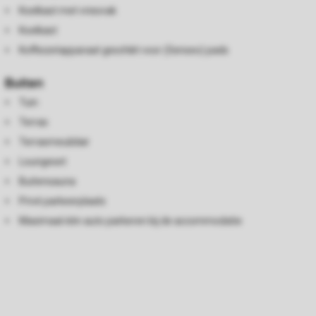
Koelkast met vriesvak
Koelkast
Koffiezetapparaat geschikt voor (Senseo) pads
Buiten
Tuin
Terras
Terrasmeubilair
Loungeset
Buitensauna
Privé parkeerplaats
Maximaal één auto parkeren bij de accommodatie