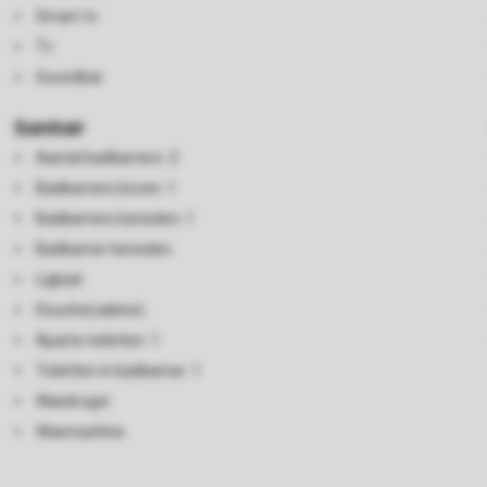
Smart-tv
Tv
Soundbar
Sanitair
Aantal badkamers: 2
Badkamers boven: 1
Badkamers beneden: 1
Badkamer beneden
Ligbad
Douche(cabine)
Aparte toiletten: 1
Toiletten in badkamer: 1
Wasdroger
Wasmachine