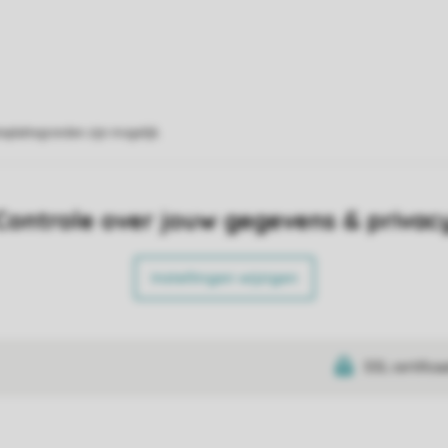
eplattegronden zijn mogelijk.
Controle over jouw gegevens & privac
Instellingen wijzigen
SSL certifica