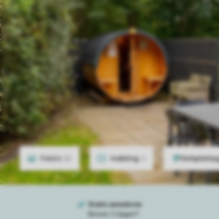
Foto's
32
Indeling
2