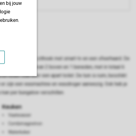
en bij jouw
logie
ebruiken.
met een gezellige zithoek met smart-tv en een sfeerhaard. De
laapkamers, waarvan 2 boven en 1 beneden, met in totaal 6
ilet. Ook is er een apart toilet. De tuin is ruim, beschikt
n er zijn een wasmachine en wasdroger aanwezig. Ook heb je
 kan per bungalow verschillen.
Keuken
Vaatwasser
Combimagnetron
Waterkoker