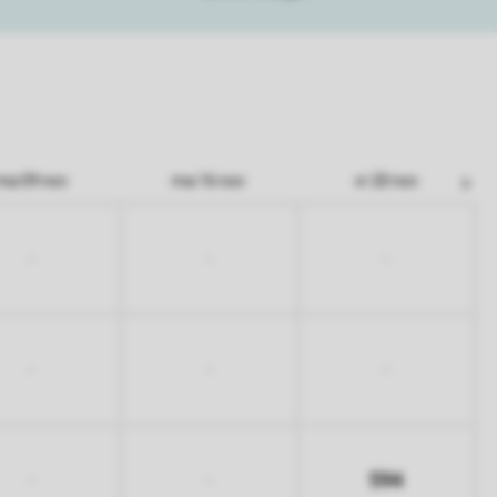
ma 09 nov
ma 16 nov
vr 20 nov
-
-
-
-
-
-
594
-
-