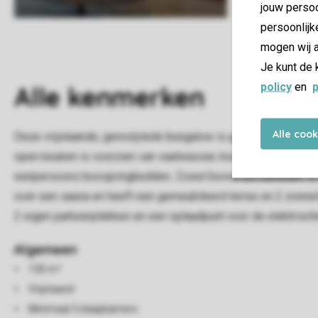
jouw persoo
persoonlijk
mogen wij a
Je kunt de 
policy
en
p
Alle
kenmerken
Alle coo
Deze vrijstaande, gerestylede bungalow is geschikt voor 6 p
open keuken is voorzien van vaatwasser, koelkast met vries
eenpersoons boxspringbedden. Zowel boven als beneden is een
over een sauna en heeft een gemeubileerd terras en 2 zonnel
2 eigen parkeerplekken en een oplaadpunt voor de elektrische
Algemeen
130 m²
Vrijstaand
Minimaal 3 slaapkamers