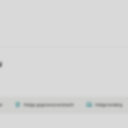
y
at
Veilige gegevensoverdracht
Veilige betaling