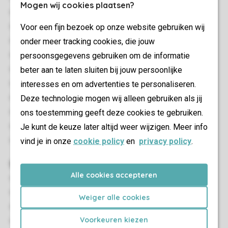
Mogen wij cookies plaatsen?
Minimaal 2 slaapkamers
Voor een fijn bezoek op onze website gebruiken wij
Vernieuwd interieur
onder meer tracking cookies, die jouw
Meerdere verdiepingen
persoonsgegevens gebruiken om de informatie
Gratis wifi
beter aan te laten sluiten bij jouw persoonlijke
Geschikt voor 4 personen
interesses en om advertenties te personaliseren.
Kluis (gratis)
Deze technologie mogen wij alleen gebruiken als jij
Rookvrij
ons toestemming geeft deze cookies te gebruiken.
Huisdieren toegestaan
Je kunt de keuze later altijd weer wijzigen. Meer info
Huisdiervrij
vind je in onze
cookie policy
en
privacy policy
.
Energielabel: C
Slaapkamer(s)
Alle cookies accepteren
Aantal slaapkamers: 2
Slaapkamers boven: 2
Weiger alle cookies
Eénpersoonsbedden: 4
Voorkeuren kiezen
Boxspringbedden