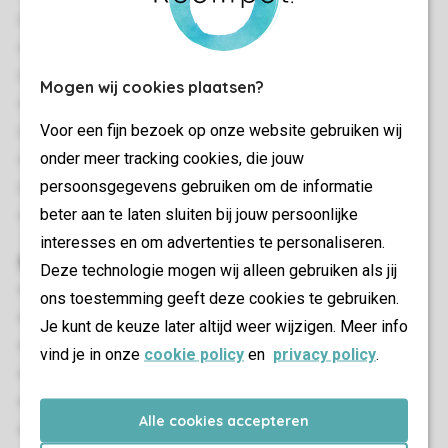
Berging
Gratis wifi
Geschikt voor 4 personen
Mogen wij cookies plaatsen?
Kluis (gratis)
Voor een fijn bezoek op onze website gebruiken wij
Rookvrij
onder meer tracking cookies, die jouw
Huisdieren toegestaan
persoonsgegevens gebruiken om de informatie
Huisdiervrij
beter aan te laten sluiten bij jouw persoonlijke
Energielabel: B
interesses en om advertenties te personaliseren.
Slaapkamer(s)
Deze technologie mogen wij alleen gebruiken als jij
Aantal slaapkamers: 2
ons toestemming geeft deze cookies te gebruiken.
Slaapkamers beneden: 2
Je kunt de keuze later altijd weer wijzigen. Meer info
Slaapkamer beneden
vind je in onze
cookie policy
en
privacy policy
.
Eénpersoonsbedden: 4
Boxspringbedden
Alle cookies accepteren
Televisie op slaapkamer