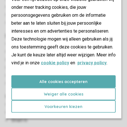
onder meer tracking cookies, die jouw
Rookvrij
persoonsgegevens gebruiken om de informatie
Huisdieren toegestaan
beter aan te laten sluiten bij jouw persoonlijke
Huisdiervrij
interesses en om advertenties te personaliseren.
Slaapkamer(s)
Deze technologie mogen wij alleen gebruiken als jij
Aantal slaapkamers: 2
ons toestemming geeft deze cookies te gebruiken.
Slaapkamers beneden: 2
Je kunt de keuze later altijd weer wijzigen. Meer info
Slaapkamer beneden
vind je in onze
cookie policy
en
privacy policy
.
Eénpersoonsbedden: 4
Boxspringbedden
Alle cookies accepteren
Eenpersoonsdekbedden en kussens
Weiger alle cookies
Woon-/eetkamer
Zithoek
Voorkeuren kiezen
Eethoek
Smart-tv