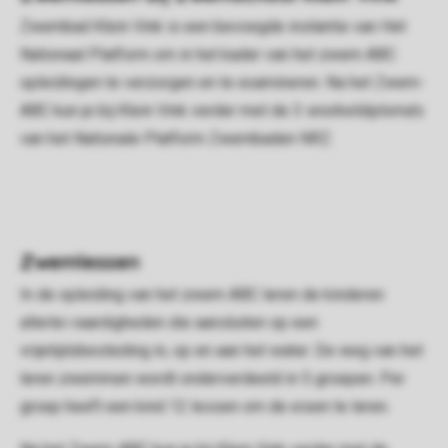
Zwembad Klein Vink is een bevoegde instantie van Het
Nationaal Platform om in het kader van het zwem ABC
opleidingen te verzorgen en te examineren. Na het Zwem-
ABC kun je bij Klein Vink verder met de 3 snorkeldiploma's
van het Nationale Platform Zwembaden NRZ.
Zwemlessen
In de opleiding van het zwem ABC leren de kinderen
allerlei vaardigheden die aansluiten op een
vrijetijdsbesteding in, op en aan het water. De weg van het
leren zwemmen wordt onderverdeeld in 5 groepen. Per
groep heeft een kind 12 lessen om de eisen te leren.