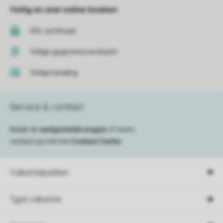
Veilig en snel online boeken
SSL certificaat
Veilige gegevensoverdracht
Veilige betaling
Service & contact
Bekijk de
veelgestelde vragen
of neem
contact op met het
Contact Center
.
Vakantieparken
Type vakantie