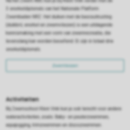
Na het Zwem-ABC kun je bij Klein Vink verder met de
3 snorkeldiploma's van het Nationale Platform
Zwembaden NRZ. Het duiken met de basisuitrusting
(duikbril, snorkel en zwemvliezen) is een uitdagende
kennismaking met een vorm van zwemrecreatie, die
levenslang kan worden beoefend. Er zijn in totaal drie
snorkeldiploma's.
Zwemlessen
Activiteiten
Bij Zwemschool Klein Vink kun je ook terecht voor andere
wateractiviteiten, zoals: Baby- en peuterzwemmen,
aquajogging, trimzwemmen en discozwemmen.