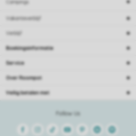
Campings
Vakantieverblijf
Verblijf
Boekingsinformatie
Service
Over Roompot
Veilig betalen met
Follow Us
Facebook
Instagram
Tiktok
Youtube
Pinterest
Linkedin
Spotify