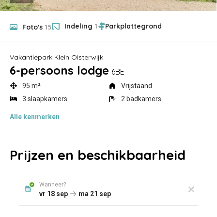
Indeling
1
Foto's
15
Vakantiepark Klein Oisterwijk
6-persoons lodge
6BE
95 m²
Vrijstaand
3 slaapkamers
2 badkamers
Alle
kenmerken
Prijzen en beschikbaarheid