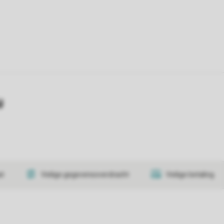
y
at
Veilige gegevensoverdracht
Veilige betaling