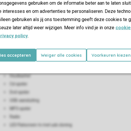
nsgegevens gebruiken om de informatie beter aan te laten sluit
e interesses en om advertenties te personaliseren. Deze techno
lleen gebruiken als jij ons toestemming geeft deze cookies te g
keuze later altijd weer wijzigen. Meer info vind je in onze
cookie
rivacy policy
.
Woon-/eetkamer
kies accepteren
Weiger alle cookies
Voorkeuren kiezen
Zithoek
Eethoek
Houtkachel
Cd-speler
Dvd-speler
USB-aansluiting
MP3-speler
Radio
LED Flatscreen-tv met usb cloning