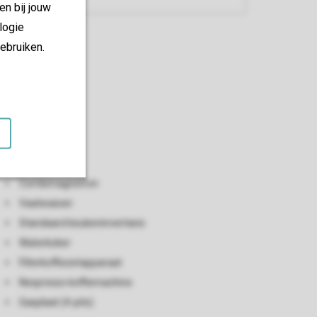
en bij jouw
logie
ebruiken.
Keuken
Open keuken
Broodrooster
Combimagnetron
Vaatwasser
Standaard keukeninventaris
Waterkoker
Filterkoffiezetapparaat
Nespresso koffiemachine
Gasplaat (4-pits)