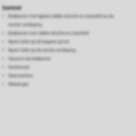
Sanitair
Badkamer met ligbad, vlakke douche en wastafel op de
eerste verdieping
Badkamer met vlakke douche en wastafel
Apart toilet op de begane grond
Apart toilet op de eerste verdieping
Sauna in de badkamer
Sunshower
Wasmachine
Wasdroger