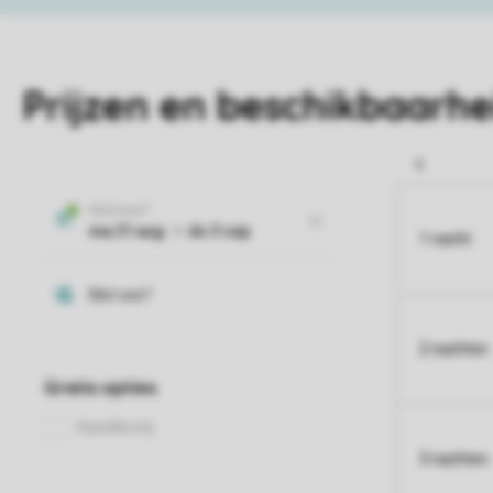
Prijzen en beschikbaarhe
1 nacht
2 nachten
3 nachten