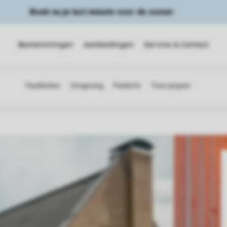
Boek nu je last minute voor de zomer
Bestemmingen
Aanbiedingen
Service & Contact