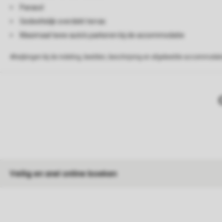
Parasol
Gedeeltelijk overdekt terras
Maximaal twee auto's parkeren bij de accommodatie
Afwijkingen bij de indeling, beelden, beschrijving en afgebeelde accommodati
Veilig en snel online boeken