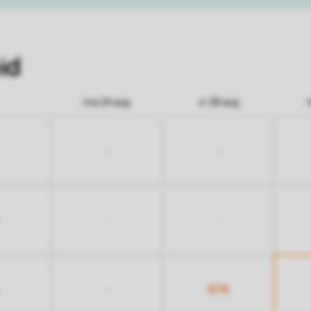
id
ma 24 aug
vr 28 aug
-
-
-
-
674
-