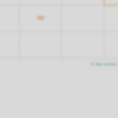
707
-
-
-
Meer nachten