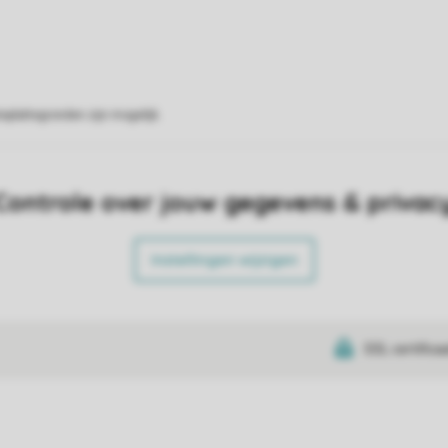
eplattegronden zijn mogelijk.
Controle over jouw gegevens & privac
Instellingen wijzigen
SSL certifica