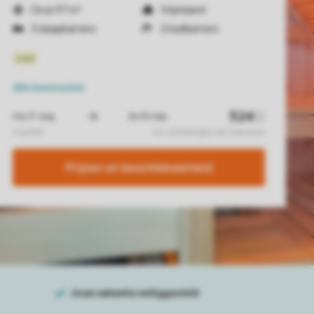
Circa 97 m²
Vrijstaand
3 slaapkamers
2 badkamers
Alle
kenmerken
Prijzen en beschikbaarheid