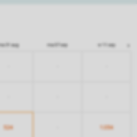
ma 31 aug
ma 07 sep
vr 11 sep
-
-
-
-
-
-
524
1.034
-