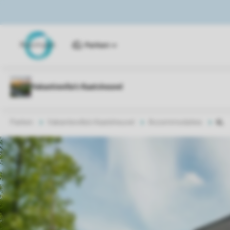
Parken
Parken
Vakantievilla's Kaatsheuvel
Accommodaties
6L