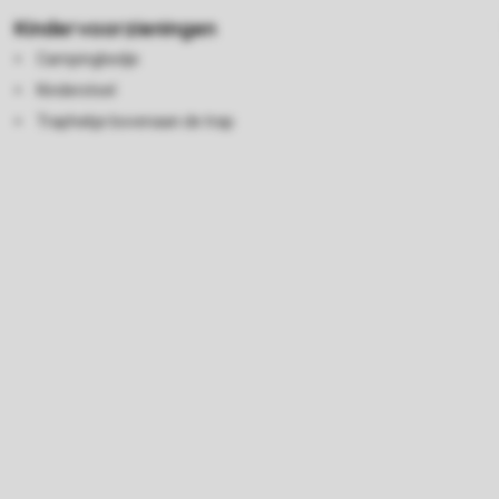
Kindervoorzieningen
Campingbedje
Kinderstoel
Traphekje bovenaan de trap