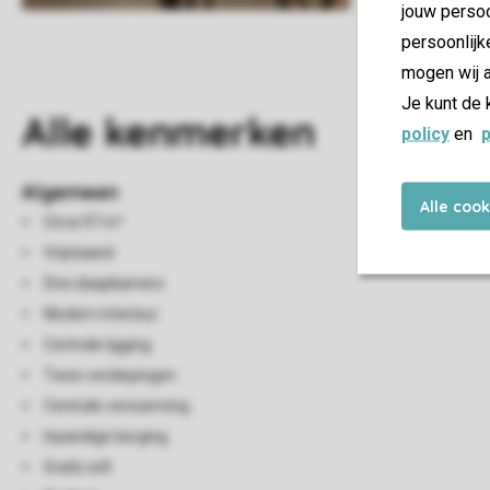
jouw persoo
persoonlijk
mogen wij a
Je kunt de 
Alle
kenmerken
policy
en
p
Algemeen
Alle coo
Circa 97 m²
Vrijstaand
Drie slaapkamers
Modern interieur
Centrale ligging
Twee verdiepingen
Centrale verwarming
Inpandige berging
Gratis wifi