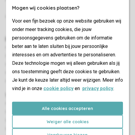
Mogen wij cookies plaatsen?
verdieping
Slaapkamer met twee 1-persoons boxsprings en LED
Voor een fijn bezoek op onze website gebruiken wij
flatscreen-tv op de eerste verdieping
onder meer tracking cookies, die jouw
persoonsgegevens gebruiken om de informatie
Buiten
beter aan te laten sluiten bij jouw persoonlijke
Kinder picknicktafel/bank
interesses en om advertenties te personaliseren.
Verstelbaar terrasmeubilair
Deze technologie mogen wij alleen gebruiken als jij
Parasol
ons toestemming geeft deze cookies te gebruiken.
Gedeeltelijk overdekt terras
Je kunt de keuze later altijd weer wijzigen. Meer info
Maximaal één auto parkeren bij de accommodatie
vind je in onze
cookie policy
en
privacy policy
.
Woon-/eetkamer
Zithoek
Alle cookies accepteren
Eethoek
Houtkachel
Weiger alle cookies
Stereo apparatuur
Voorkeuren kiezen