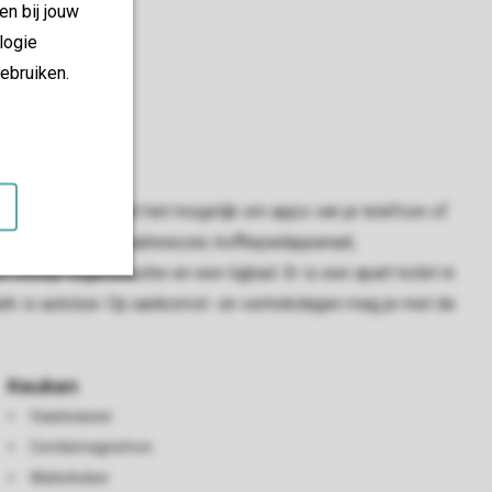
en bij jouw
logie
ebruiken.
functies. Dit maakt het mogelijk om apps van je telefoon of
onder andere een vaatwasser, koffiepadapparaat,
nloop-regendouche en een ligbad. Er is een apart toilet in
epark is autoluw. Op aankomst- en vertrekdagen mag je met de
Keuken
Vaatwasser
Combimagnetron
Waterkoker