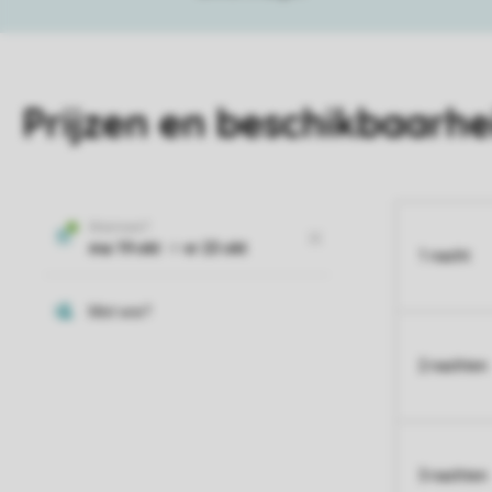
Prijzen en beschikbaarhe
1 nacht
2 nachten
3 nachten