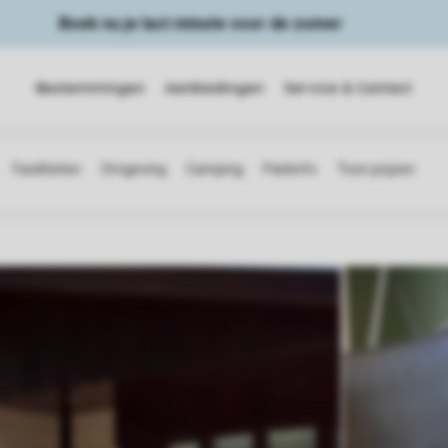
Boek nu je last minute voor de zomer
Bestemmingen
Aanbiedingen
Service & Contact