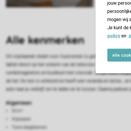
jouw persoo
persoonlijk
mogen wij a
Je kunt de 
policy
en
p
Alle
kenmerken
Alle coo
Dit vrijstaande chalet voor 4 personen is gelijkvloers en hee
tablet direct op het scherm van de televisie te bekijken. Je m
combimagnetron en koelkast met vriesvak. Er zijn twee slaap
de hal. De tuin is omheind en heeft een veranda en terras. Je
auto naar je verblijf om te laden en te lossen. Daarna parkeer 
Algemeen
93 m²
Vrijstaand
Twee slaapkamers