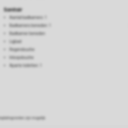
Sanitair
Aantal badkamers: 1
Badkamers beneden: 1
Badkamer beneden
Ligbad
Regendouche
Inloopdouche
Aparte toiletten: 1
eplattegronden zijn mogelijk.