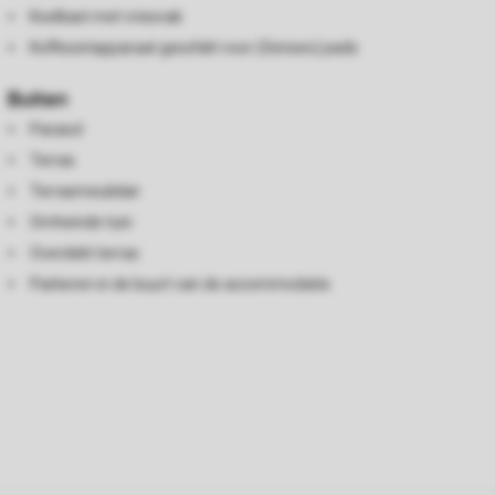
Koelkast met vriesvak
Koffiezetapparaat geschikt voor (Senseo) pads
Buiten
Parasol
Terras
Terrasmeubilair
Omheinde tuin
Overdekt terras
Parkeren in de buurt van de accommodatie