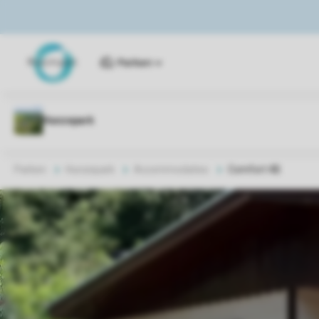
Parken
Parken
Hunzepark
Accommodaties
Comfort 4B