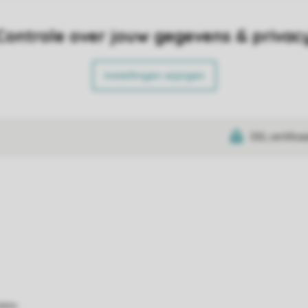
Controle over jouw gegevens & privac
Instellingen wijzigen
SSL certifica
atie