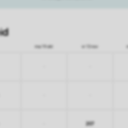
id
ma 19 okt
vr 13 nov
-
-
-
-
207
-