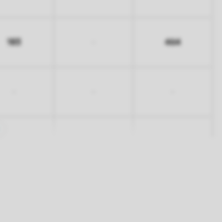
183
464
-
-
-
-