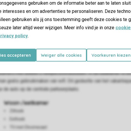
nsgegevens gebruiken om de informatie beter aan te laten sluit
e interesses en om advertenties te personaliseren. Deze techno
lleen gebruiken als jij ons toestemming geeft deze cookies te g
keuze later altijd weer wijzigen. Meer info vind je in onze
cookie
rivacy policy
.
kies accepteren
Weiger alle cookies
Voorkeuren kiezen
ft een woonkamer met zithoek. De televisie beschikt over stream
aakt hierbij gebruik van je eigen accounts. In de keuken vind je 
kamers met allebei 2 eenpersoonsbedden. In de badkamer is een i
 kan gratis gebruikmaken van wifi. Dit gedeelte van het vakanti
je de auto op de centrale parkeerplaats.
Woon-/eetkamer
Zithoek
Eethoek
TV met Chromecast