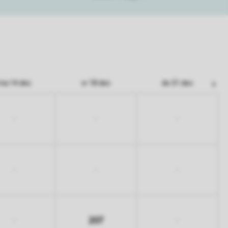
ma 14 dec
vr 18 dec
do 31 dec
-
-
-
-
-
-
207
-
-