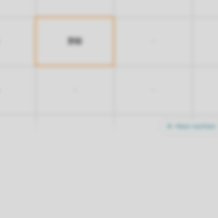
310
-
-
-
Meer nachten