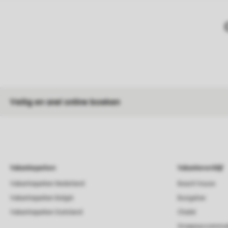
Veilig en snel online boeken
Vakantieparken
Vakantieverblijf
Vakantieparken Nederland
Beach house
Vakantieparken België
Bungalow
Vakantieparken Duitsland
Chalet
Groepsaccommod