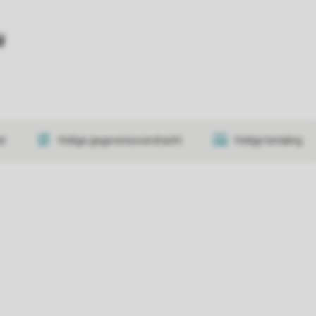
y
at
Veilige gegevensoverdracht
Veilige betaling