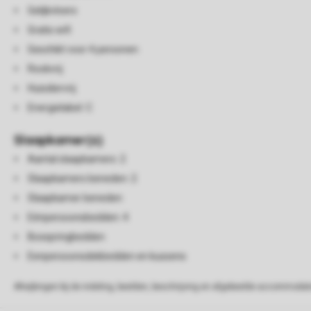
Gelijkvloers
Gratis wifi
Geschikt voor 4 personen
Rookvrij
Huisdiervrij
Energielabel: C
Slaapkamer(s)
Aantal slaapkamers: 2
Slaapkamers beneden: 2
Slaapkamer beneden
Eénpersoonsbedden: 4
Boxspringbedden
Eenpersoonsdekbedden en kussens
Afwijkingen bij de indeling, beelden, beschrijving en afgebeelde accommodati