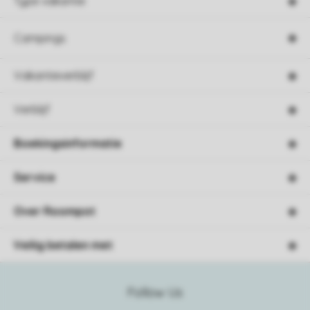
Type vakantie
Campings
Vakantieverblijf
Verblijf
Boekingsinformatie
Service
Over Roompot
Veilig betalen met
Follow Us