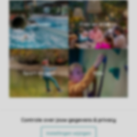
Zwemmen
Eten en drinken
Sport en spel
Kids
Controle over jouw gegevens & privacy
Instellingen wijzigen