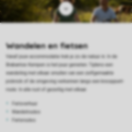
Wandelen en fietsen
Vanaf jouw accommodatie trek je zo de natuur in. In de
Brabantse Kempen is het puur genieten. Tijdens een
wandeling met elkaar smullen van een zelfgemaakte
picknick of de omgeving verkennen langs een knooppunt-
route. In alle rust of gezellig met elkaar.
Fietsverhuur
Wandelroutes
Fietsroutes