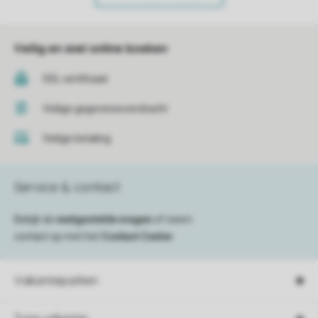
Veilig en snel online boeken
SSL certificaat
Veilige gegevensoverdracht
Veilige betaling
Service & contact
Bekijk de
veelgestelde vragen
of neem
contact op met het
Contact Center
.
Vakantieparken