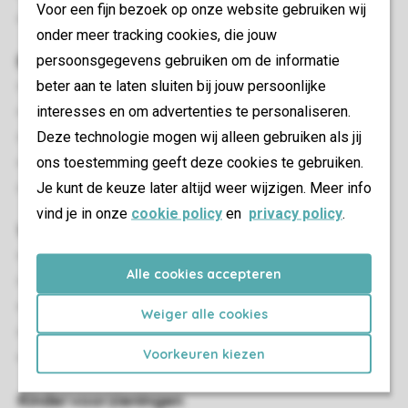
Voor een fijn bezoek op onze website gebruiken wij
Bedden voorzien van dekbedden en hoofdkussens
onder meer tracking cookies, die jouw
Buiten
persoonsgegevens gebruiken om de informatie
beter aan te laten sluiten bij jouw persoonlijke
Terras
interesses en om advertenties te personaliseren.
Terrasmeubilair
Deze technologie mogen wij alleen gebruiken als jij
Parasol
ons toestemming geeft deze cookies te gebruiken.
Verhard toegangspad naar de accommodatie
Je kunt de keuze later altijd weer wijzigen. Meer info
Maximaal één auto parkeren bij de accommodatie
vind je in onze
cookie policy
en
privacy policy
.
Woon-/eetkamer
Zithoek
Alle cookies accepteren
Eethoek
Open haard
Weiger alle cookies
Flatscreen-tv
Voorkeuren kiezen
Draaicirkel minimaal 150 cm
Kindervoorzieningen