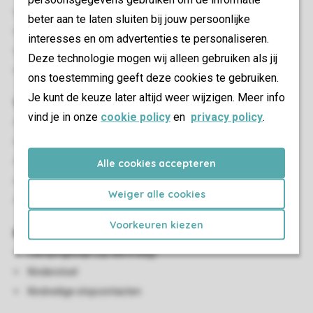
Verstelbaar terrasmeubilair
beter aan te laten sluiten bij jouw persoonlijke
Parasol
interesses en om advertenties te personaliseren.
Ligstoelen (in de zomer)
Deze technologie mogen wij alleen gebruiken als jij
Maximaal één auto parkeren bij de accommodatie
ons toestemming geeft deze cookies te gebruiken.
Je kunt de keuze later altijd weer wijzigen. Meer info
Woon-/eetkamer
vind je in onze
cookie policy
en
privacy policy
.
Zithoek
Eethoek
Open haard
Alle cookies accepteren
Flatscreen-tv
Weiger alle cookies
Spellendoos
Voorkeuren kiezen
Kindervoorzieningen
Campingbedje (op aanvraag)
Kinderstoel
Kindveilige stopcontacten