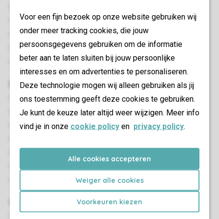
Vloerverwarming in woonkamer
Voor een fijn bezoek op onze website gebruiken wij
Gratis wifi
onder meer tracking cookies, die jouw
Geschikt voor 4 personen
persoonsgegevens gebruiken om de informatie
Rookvrij
beter aan te laten sluiten bij jouw persoonlijke
Energielabel: C
interesses en om advertenties te personaliseren.
Slaapkamer(s)
Deze technologie mogen wij alleen gebruiken als jij
Aantal slaapkamers: 2
ons toestemming geeft deze cookies te gebruiken.
Slaapkamers beneden: 2
Je kunt de keuze later altijd weer wijzigen. Meer info
Slaapkamer beneden
vind je in onze
cookie policy
en
privacy policy
.
Eénpersoonsbedden: 4
Boxspringbedden
Alle cookies accepteren
Extra lange bedden (210 cm)
Weiger alle cookies
Eenpersoonsdekbedden en kussens
Woon-/eetkamer
Voorkeuren kiezen
Zithoek