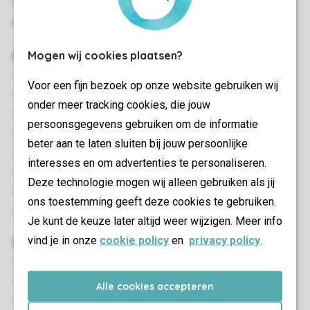
tweepersoonsbed. Zonder voorkeur bij de boeking wordt
het huisnummer willekeurig toegewezen.
Algemeen
Mogen wij cookies plaatsen?
74 m²
Voor een fijn bezoek op onze website gebruiken wij
Vrijstaand
onder meer tracking cookies, die jouw
Minimaal 2 slaapkamers
persoonsgegevens gebruiken om de informatie
Meerdere verdiepingen
beter aan te laten sluiten bij jouw persoonlijke
Open haard
interesses en om advertenties te personaliseren.
Geschikt voor 4 personen
Deze technologie mogen wij alleen gebruiken als jij
Rookvrij
ons toestemming geeft deze cookies te gebruiken.
In enkele accommodaties zijn huisdieren toegestaan
Je kunt de keuze later altijd weer wijzigen. Meer info
vind je in onze
cookie policy
en
privacy policy
.
Slaapkamer(s)
Aantal slaapkamers: 2
Slaapkamers beneden: 1
Alle cookies accepteren
Slaapkamers boven: 1