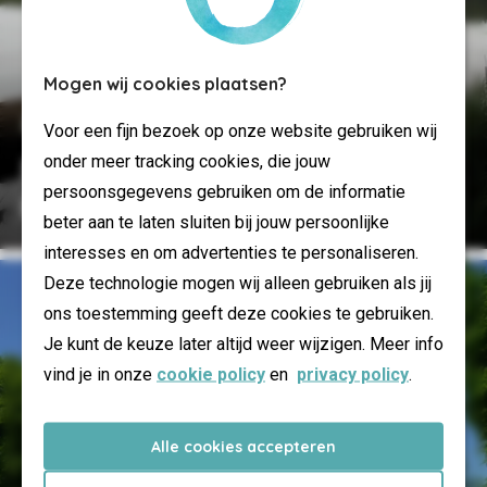
Mogen wij cookies plaatsen?
26 km van het park
Voor een fijn bezoek op onze website gebruiken wij
Natuurpark Stechlin-
onder meer tracking cookies, die jouw
persoonsgegevens gebruiken om de informatie
Ruppiner Land
beter aan te laten sluiten bij jouw persoonlijke
interesses en om advertenties te personaliseren.
Deze technologie mogen wij alleen gebruiken als jij
ons toestemming geeft deze cookies te gebruiken.
Je kunt de keuze later altijd weer wijzigen. Meer info
vind je in onze
cookie policy
en
privacy policy
.
Alle cookies accepteren