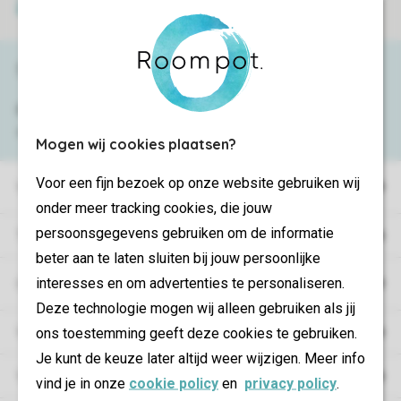
Veilige betaling
Service & contact
Bekijk de
veelgestelde vragen
of neem
contact op met het
Contact Center
.
Mogen wij cookies plaatsen?
Voor een fijn bezoek op onze website gebruiken wij
Vakantieparken
onder meer tracking cookies, die jouw
persoonsgegevens gebruiken om de informatie
Type vakantie
beter aan te laten sluiten bij jouw persoonlijke
interesses en om advertenties te personaliseren.
Campings
Deze technologie mogen wij alleen gebruiken als jij
Vakantieverblijf
ons toestemming geeft deze cookies te gebruiken.
Je kunt de keuze later altijd weer wijzigen. Meer info
Verblijf
vind je in onze
cookie policy
en
privacy policy
.