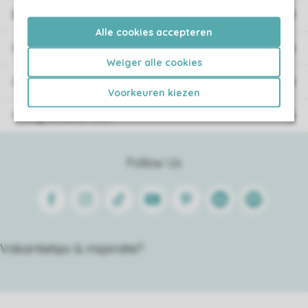
Boekingsinformatie
Alle cookies accepteren
Service
Weiger alle cookies
Over Roompot
Voorkeuren kiezen
Veilig betalen met
Follow Us
Facebook
Instagram
Tiktok
Youtube
Pinterest
Linkedin
Spotify
Vakantietips & inspiratie?