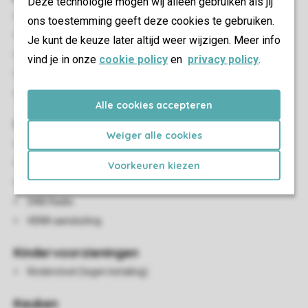
Deze technologie mogen wij alleen gebruiken als jij
Afgesloten terras
ons toestemming geeft deze cookies te gebruiken.
Balkon
Je kunt de keuze later altijd weer wijzigen. Meer info
Luxe bubbelbad (buiten)
vind je in onze
cookie policy
en
privacy policy
.
Terrasmeubilair
Maximaal één auto parkeren bij de accommodatie
Alle cookies accepteren
Woon-/eetkamer
Weiger alle cookies
Zithoek
Eethoek
Voorkeuren kiezen
Flatscreen-tv
DAB Radio
HDMI-aansluiting
Kindervoorzieningen
Kinderstoel (tegen betaling)
Keuken