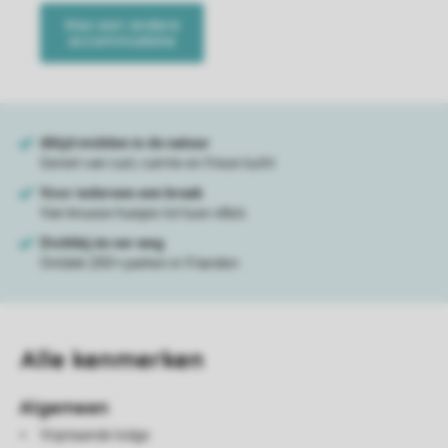
Alle
kenmerken
Algemeen
Vrijstaande lodge