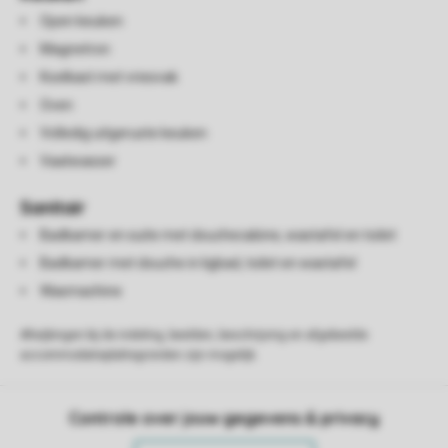
Open keuken
Magnetron
Koelkast met vriesvak
Oven
Volledig uitgeruste keuken
Vaatwasser
Sanitair
Badkamer en suite met douchecabine, wastafel en toilet
Badkamer met douche in ligbad, toilet en wastafel
Wasmachine
Afwijkingen bij de indeling, beelden, beschrijving en afgebeelde
accommodatieplattegronden zijn mogelijk.
Controle over jouw gegevens & privacy