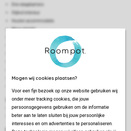
Drie slaapkamers
Stijlvol interieur
Houten accommodatie
Mooi uitzicht
Landelijke omgeving
Twee verdiepingen
Elektrische verwarming
Houtkachel
Gratis wifi
Mogen wij cookies plaatsen?
Eén traptrede naar accommodatie
Twee huisdieren toegestaan
Voor een fijn bezoek op onze website gebruiken wij
onder meer tracking cookies, die jouw
Slaapkamer(s)
persoonsgegevens gebruiken om de informatie
Slaapkamer met 2-persoonsbed
beter aan te laten sluiten bij jouw persoonlijke
Twee slaapkamers met twee 1-persoonsbedden
interesses en om advertenties te personaliseren.
Buiten