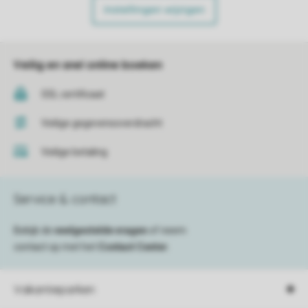
Instellingen wijzigen
Veilig en snel online boeken
SSL certificaat
Veilige gegevensoverdracht
Veilige betaling
Service & contact
Bekijk de
veelgestelde vragen
of neem
contact op met het
Contact Center
.
Vakantieparken