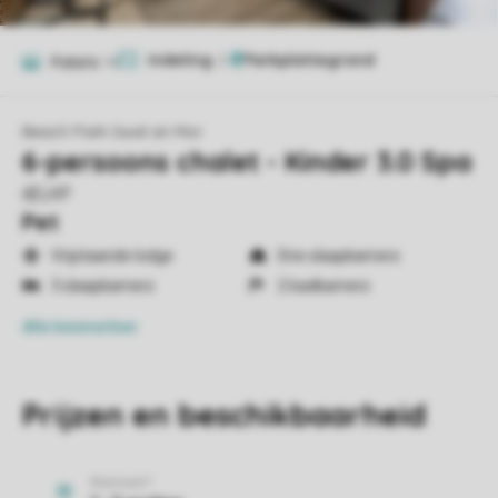
Indeling
2
Foto's
14
Beach Park Gwel an Mor
6-persoons chalet - Kinder 3.0 Spa
6ELKP
Pet
Vrijstaande lodge
Drie slaapkamers
3 slaapkamers
2 badkamers
Alle
kenmerken
Prijzen en beschikbaarheid