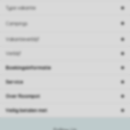
Type vakantie
Campings
Vakantieverblijf
Verblijf
Boekingsinformatie
Service
Over Roompot
Veilig betalen met