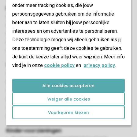
onder meer tracking cookies, die jouw
Buiten
persoonsgegevens gebruiken om de informatie
Afgesloten terras
beter aan te laten sluiten bij jouw persoonlijke
Balkon
interesses en om advertenties te personaliseren.
Terrasmeubilair
Deze technologie mogen wij alleen gebruiken als jij
Barbecue
ons toestemming geeft deze cookies te gebruiken.
Maximaal één auto parkeren bij de accommodatie
Je kunt de keuze later altijd weer wijzigen. Meer info
Woon-/eetkamer
vind je in onze
cookie policy
en
privacy policy
.
Zithoek
Eethoek
Alle cookies accepteren
Flatscreen-tv
Weiger alle cookies
Streamingdiensten beschikbaar
HDMI-aansluiting
Voorkeuren kiezen
Woonkamer is gelegen op de eerste verdieping
Kindervoorzieningen