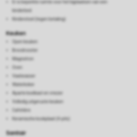
Er is beperkte ruimte voor het bijplaatsen van een
kinderbed
Kinderstoel (tegen betaling)
Keuken
Open keuken
Broodrooster
Magnetron
Oven
Vaatwasser
Waterkoker
Aparte koelkast en vriezer
Volledig uitgeruste keuken
Cafetière
Keramische kookplaat (4-pits)
Sanitair