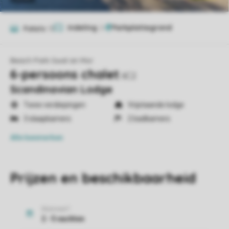
Indeling
2
Foto's
13
Beach Park Gwel an Mor
6-persoons chalet
6C2
Scandinavian Lodge
Twee verdiepingen
Vrijstaande lodge
3 slaapkamers
2 badkamers
Alle
kenmerken
Prijzen en beschikbaarheid