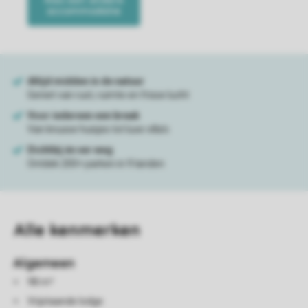
Alle
kenmerken
Algemeen
98 m²
Vrijstaande lodge