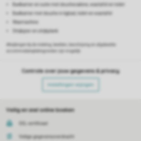
Badkamer en suite met douchecabine, wastafel en toilet
Badkamer met douche in ligbad, toilet en wastafel
Wasmachine
Strijkijzer en strijkplank
Afwijkingen bij de indeling, beelden, beschrijving en afgebeelde
accommodatieplattegronden zijn mogelijk.
Controle over jouw gegevens & privacy
Instellingen wijzigen
Veilig en snel online boeken
SSL certificaat
Veilige gegevensoverdracht