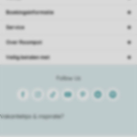
Boekingsinformatie
Service
Over Roompot
Veilig betalen met
Follow Us
Facebook
Instagram
Tiktok
Youtube
Pinterest
Linkedin
Spotify
Vakantietips & inspiratie?