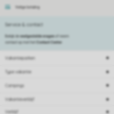
Veilige betaling
Service & contact
Bekijk de
veelgestelde vragen
of neem
contact op met het
Contact Center
.
Vakantieparken
Type vakantie
Campings
Vakantieverblijf
Verblijf