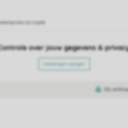
eplattegronden zijn mogelijk.
Controle over jouw gegevens & privac
Instellingen wijzigen
SSL certifica