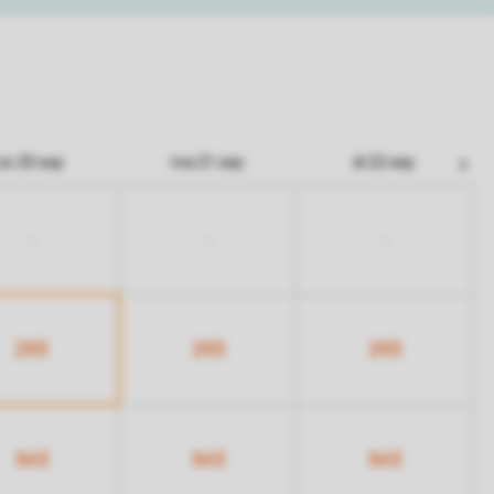
zo 20 sep
ma 21 sep
di 22 sep
-
-
-
293
293
293
343
343
343