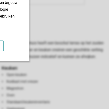
en bij jouw
logie
ebruiken.
t huis. Het vakantiehuis heeft een beschut terras op het zuiden
mbineerde woonkamer en keuken creëren een geschikte setting
en van de vakantiehuizen indicatief en kunnen ze afwijken.
Keuken
Open keuken
Koelkast met vriezer
Magnetron
Oven
Standaard keukeninventaris
Vaatwasser