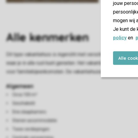
jouw persoo
persoonlijk
mogen wij a
Je kunt de 
Alle
kenmerken
policy
en
p
Dit type vakantiehuis is ingericht met verschillende interieur
Alle coo
waar je in alle rust kunt genieten. Het vakantiehuis is ver
voor familiebijeenkomsten. De vakantiehuizen zijn privébezit, 
Algemeen
Circa 100 m²
Geschakeld
Drie slaapkamers
Stenen accommodatie
Twee verdiepingen
Centrale verwarming