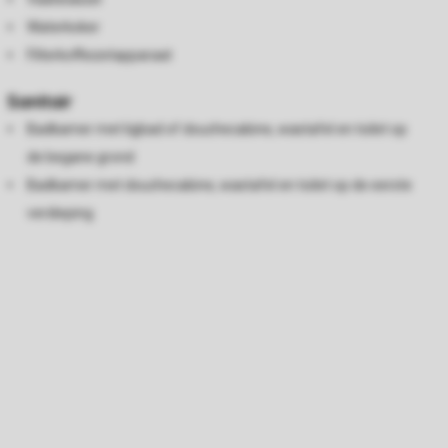
Waterkoker
Filterkoffiezetapparaat
Sanitair
Badkamer met ligbad of douchecabine, wastafel en toilet op
de begane grond
Badkamer met douchecabine, wastafel en toilet op de eerste
verdieping