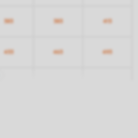
383
383
413
433
463
493