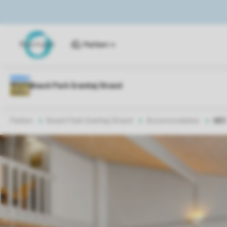
Parken
Parken
Beach Park Grønhøj Strand
Accommodaties
6B3