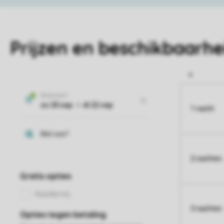
Prijzen en beschikbaarhe
1 nacht
2 nachten
3 nachten