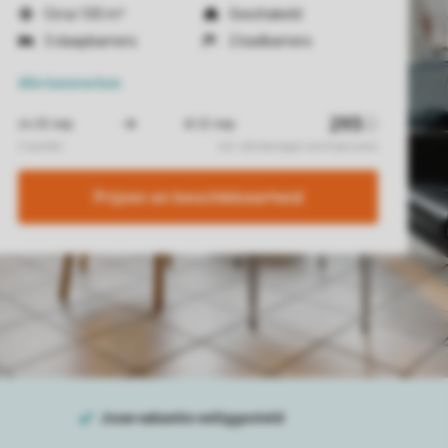
Circa 100 m²
Geschakeld
3 slaapkamers
2 badkamers
Alle
kenmerken
Prijzen en beschikbaarheid