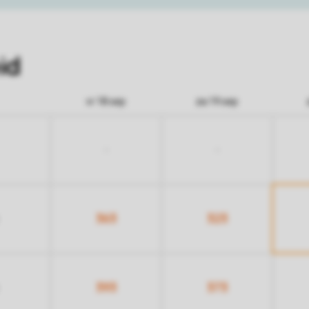
id
vr 18 sep
za 19 sep
-
-
363
323
393
373