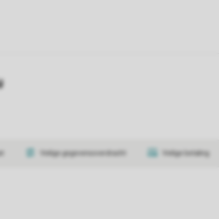
y
at
Veilige gegevensoverdracht
Veilige betaling