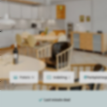
Foto's
18
Indeling
2