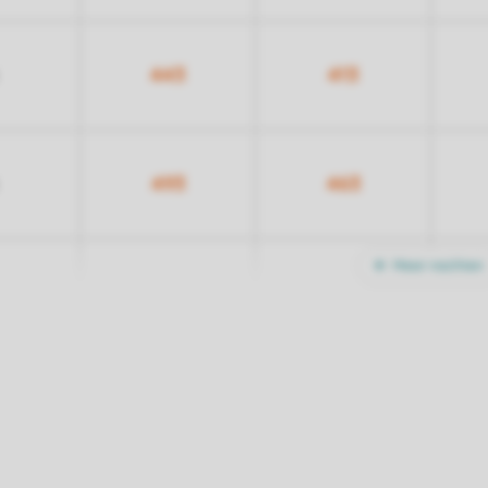
443
413
493
463
Meer nachten