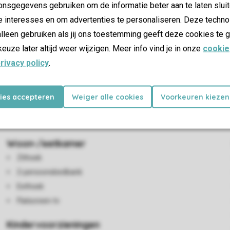
nsgegevens gebruiken om de informatie beter aan te laten sluit
e interesses en om advertenties te personaliseren. Deze techno
lleen gebruiken als jij ons toestemming geeft deze cookies te g
keuze later altijd weer wijzigen. Meer info vind je in onze
cookie
rivacy policy
.
s en vloeren. De gezellige inrichting verschilt daarom van huis to
kies accepteren
Weiger alle cookies
Voorkeuren kiezen
deeld over twee verdiepingen en heeft drie slaapkamers. De geco
daarom zijn beschrijvingen, foto's, specificaties en plattegrond
Woon-/eetkamer
Zithoek
2-persoonsbedbank
Eethoek
Flatscreen-tv
Kindervoorzieningen