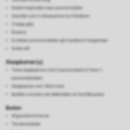
Enkele traptreden naar accommodatie
Geschikt voor 6 volwassenen en 2 kinderen
3-laags glas
Rookvrij
In enkele accommodaties zijn huisdieren toegestaan
Gratis wifi
Slaapkamer(s)
Twee slaapkamers met 2-persoonsbed of twee 1-
persoonsbedden
Slaapkamer met 140cm bed
Bedden voorzien van dekbedden en hoofdkussens
Buiten
Afgeschermd terras
Terrasmeubilair