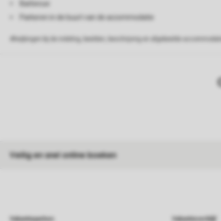
Barbecue
Parkeren in de buurt van de accommodatie
Afwijkingen bij de indeling, beelden, beschrijving en afgebeelde accommodati
Veilig en snel online boeken
Vakantieparken
Vakantieverblijf