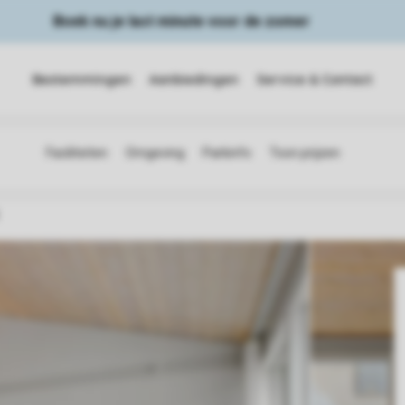
Boek nu je last minute voor de zomer
Bestemmingen
Aanbiedingen
Service & Contact