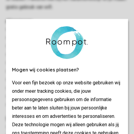
gratis gebruik van wifi.
Algemeen
92 m²
Vrijstaand
Drie slaapkamers
Meerdere verdiepingen
Vloerverwarming
Mogen wij cookies plaatsen?
Berging
Gratis wifi
Voor een fijn bezoek op onze website gebruiken wij
Geschikt voor 6 personen
onder meer tracking cookies, die jouw
Rookvrij
persoonsgegevens gebruiken om de informatie
Huisdieren toegestaan
beter aan te laten sluiten bij jouw persoonlijke
interesses en om advertenties te personaliseren.
Slaapkamer(s)
Deze technologie mogen wij alleen gebruiken als jij
Aantal slaapkamers: 3
ons toestemming geeft deze cookies te gebruiken.