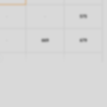
575
-
-
669
679
-