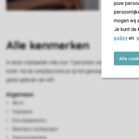
jouw persoo
persoonlijk
mogen wij a
Je kunt de 
policy
en
p
Alle
kenmerken
Alle coo
In deze vrijstaande villa voor 7 personen vind je een woonk
toilet. Via de schuifpui kom je op het gemeubileerde terras.
gratis gebruik van wifi.
Algemeen
98 m²
Vrijstaand
Drie slaapkamers
Meerdere verdiepingen
Vloerverwarming