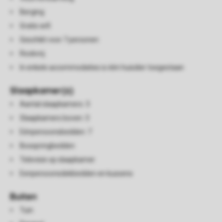
Berging
Gratis wifi
Geschikt voor 7 personen
Rookvrij
In enkele accommodaties is één huisdier toegestaan
Slaapkamer(s)
Aantal slaapkamers: 3
Slaapkamers boven: 3
Eénpersoonsbedden: 7
Boxspringbedden
Televisie op slaapkamer
Eenpersoonsdekbedden en kussens
Buiten
Tuin