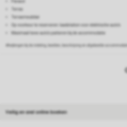
Parasol
Terras
Terrasmeubilair
Op voorkeur te reserveren: laadstation voor elektrische auto's
Maximaal twee auto's parkeren bij de accommodatie
Afwijkingen bij de indeling, beelden, beschrijving en afgebeelde accommodati
Veilig en snel online boeken