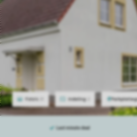
Foto's
21
Indeling
2