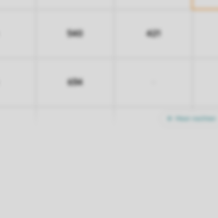
540
421
634
-
Meer nachten