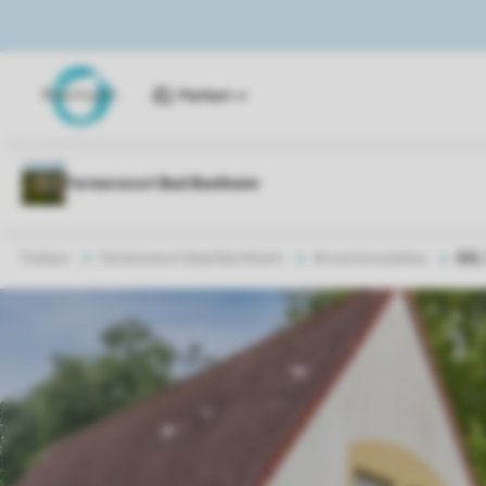
Parken
Parken
Ferienresort Bad Bentheim
Accommodaties
BBL