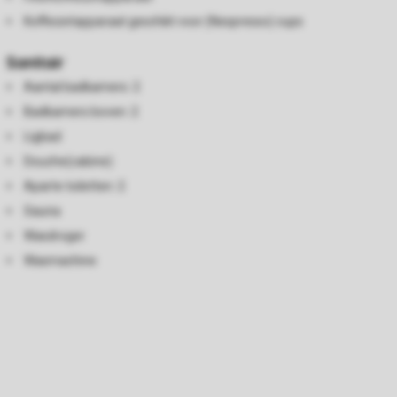
Koffiezetapparaat geschikt voor (Nespresso) cups
Sanitair
Aantal badkamers: 2
Badkamers boven: 2
Ligbad
Douche(cabine)
Aparte toiletten: 2
Sauna
Wasdroger
Wasmachine