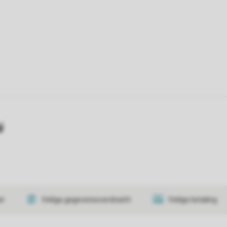
y
at
Veilige gegevensoverdracht
Veilige betaling