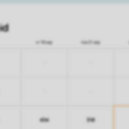
id
vr 18 sep
ma 21 sep
-
-
-
-
454
318