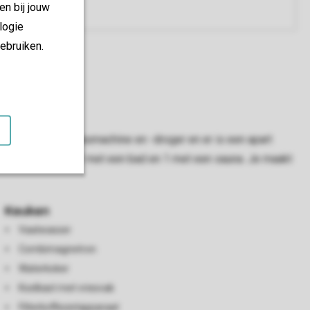
en bij jouw
logie
ebruiken.
ng vind je een wasmachine en -droger en er is een apart
t en 2 badkamers, 1 met een bad en 1 met een sauna. Je maakt
Keuken
Vaatwasser
Combimagnetron
Waterkoker
Koelkast met vriesvak
Filterkoffiezetapparaat