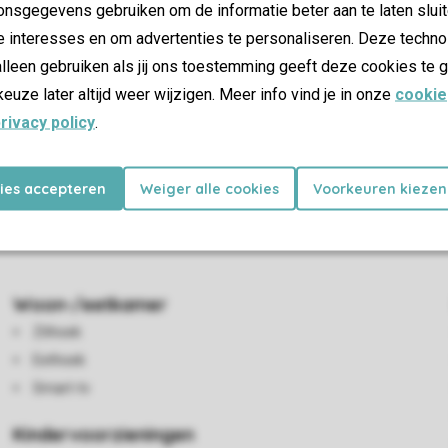
nsgegevens gebruiken om de informatie beter aan te laten sluit
e interesses en om advertenties te personaliseren. Deze techno
lleen gebruiken als jij ons toestemming geeft deze cookies te g
keuze later altijd weer wijzigen. Meer info vind je in onze
cookie
rivacy policy
.
kies accepteren
Weiger alle cookies
Voorkeuren kiezen
amer met eethoek en een open keuken met vaatwasser. In de bergi
 Boven zijn 3 slaapkamers met boxspringbedden, een apart toile
Woon-/eetkamer
Zithoek
Eethoek
Smart-tv
Kindervoorzieningen