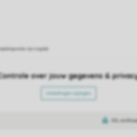
eplattegronden zijn mogelijk.
Controle over jouw gegevens & privac
Instellingen wijzigen
SSL certifica