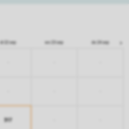
di 22 sep
wo 23 sep
do 24 sep
-
-
-
-
-
-
317
-
-