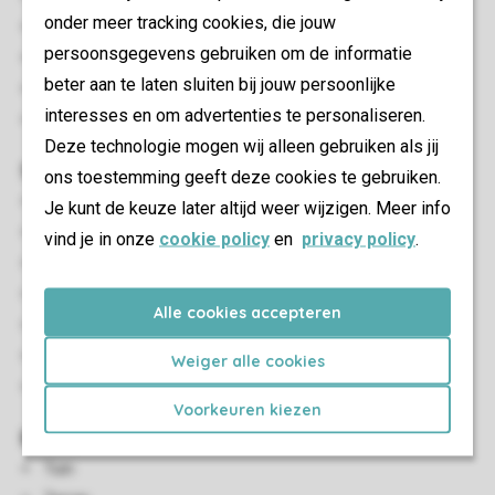
onder meer tracking cookies, die jouw
Bolderwagen
persoonsgegevens gebruiken om de informatie
Geschikt voor 4 personen
beter aan te laten sluiten bij jouw persoonlijke
Rookvrij
interesses en om advertenties te personaliseren.
Huisdiervrij
Deze technologie mogen wij alleen gebruiken als jij
Slaapkamer(s)
ons toestemming geeft deze cookies te gebruiken.
Aantal slaapkamers: 2
Je kunt de keuze later altijd weer wijzigen. Meer info
Slaapkamers boven: 2
vind je in onze
cookie policy
en
privacy policy
.
Aantal tweepersoonsbedden: 1
Eénpersoonsbedden: 4
Alle cookies accepteren
Boxspringbedden
Televisie op slaapkamer
Weiger alle cookies
Eenpersoonsdekbedden en kussens
Voorkeuren kiezen
Buiten
Tuin