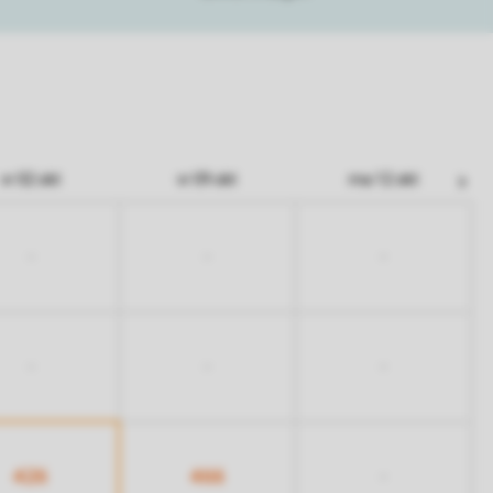
vr 02 okt
vr 09 okt
ma 12 okt
-
-
-
-
-
-
426
466
-