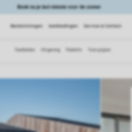
Boek nu je last minute voor de zomer
Bestemmingen
Aanbiedingen
Service & Contact