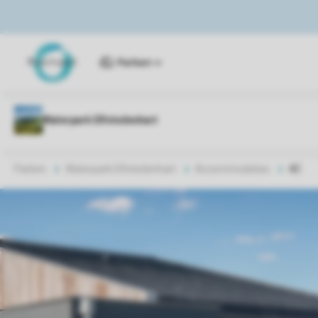
Parken
Parken
Waterpark Elfstedenhart
Accommodaties
4C