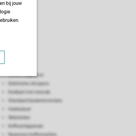
en bij jouw
logie
ebruiken.
Keuken
Open keuken
Combi-magnetron
Elektrische citruspers
Koelkast met vriesvak
Standaard keukeninventaris
Vaatwasser
Waterkoker
Koffiezetapparaat
Nespresso koffiemachine