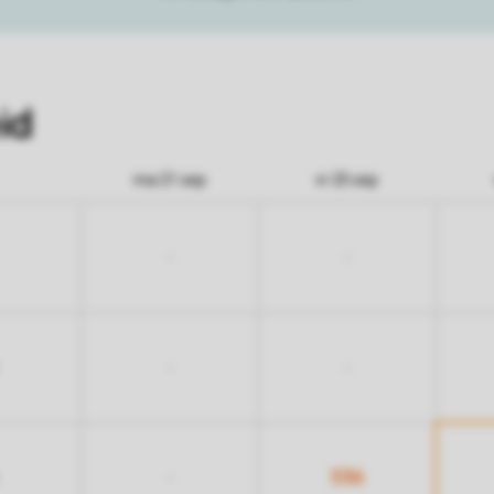
id
ma 21 sep
vr 25 sep
-
-
-
-
536
-