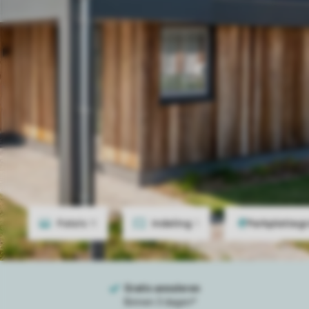
Foto's
11
Indeling
1