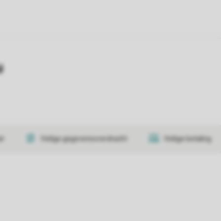
y
at
Veilige gegevensoverdracht
Veilige betaling