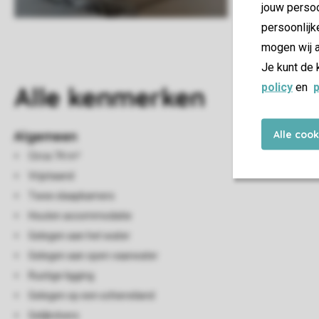
jouw persoo
persoonlijk
mogen wij a
Je kunt de 
policy
en
p
Alle
kenmerken
Alle coo
Algemeen
Circa 74 m²
Vrijstaand
Twee slaapkamers
Houten accommodatie
Gelegen aan het water
Gelegen aan open vaarwater
Rustige ligging
Gelegen op een schiereiland
Gelijkvloers