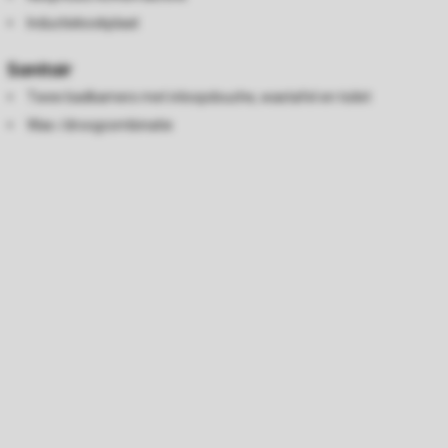
Inductiekookplaat
Sanitair
Twee badkamers met inloopdouche, wastafel en toilet
Was-/droogcombinatie