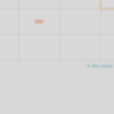
604
-
-
-
Meer nachten