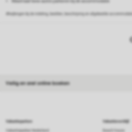
Maximaal twee auto's parkeren bij de accommodatie
Afwijkingen bij de indeling, beelden, beschrijving en afgebeelde accommodati
Veilig en snel online boeken
Vakantieparken
Vakantieverblijf
Vakantieparken Nederland
Beach house