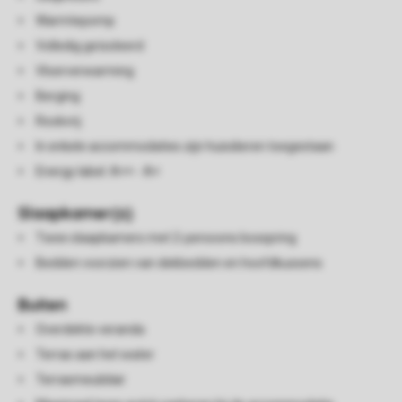
Warmtepomp
Volledig geïsoleerd
Vloerverwarming
Berging
Rookvrij
In enkele accommodaties zijn huisdieren toegestaan
Energy label: A++ - A+
Slaapkamer(s)
Twee slaapkamers met 2-persoons boxspring
Bedden voorzien van dekbedden en hoofdkussens
Buiten
Overdekte veranda
Terras aan het water
Terrasmeubilair