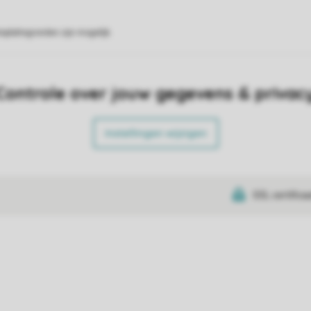
eplattegronden zijn mogelijk.
Controle over jouw gegevens & privac
Instellingen wijzigen
SSL certifica